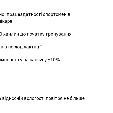
ої працездатності спортсменів.
ікаря.
0 хвилин до початку тренування.
 в період лактації.
омпоненту на капсулу ±10%.
 відносній вологості повітря не більше