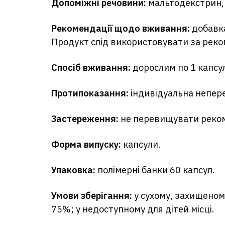
Допоміжні речовини:
мальтодекстрин,
Рекомендації щодо вживання:
добавка
Продукт слід використовувати за реко
Спосіб вживання:
дорослим по 1 капсул
Протипоказання:
індивідуальна неперен
Застереження:
не перевищувати рекоме
Форма випуску:
капсули.
Упаковка:
полімерні банки 60 капсул.
Умови зберігання:
у сухому, захищеному
75%; у недоступному для дітей місці.