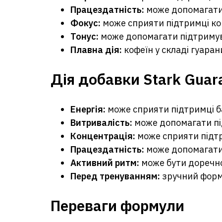
Працездатність:
може допомагати 
Фокус:
може сприяти підтримці ко
Тонус:
може допомагати підтримува
Плавна дія:
кофеїн у складі гуара
Дія добавки Stark Guar
Енергія:
може сприяти підтримці б
Витривалість:
може допомагати пі
Концентрація:
може сприяти підтр
Працездатність:
може допомагати 
Активний ритм:
може бути доречно
Перед тренуванням:
зручний форма
Переваги формули