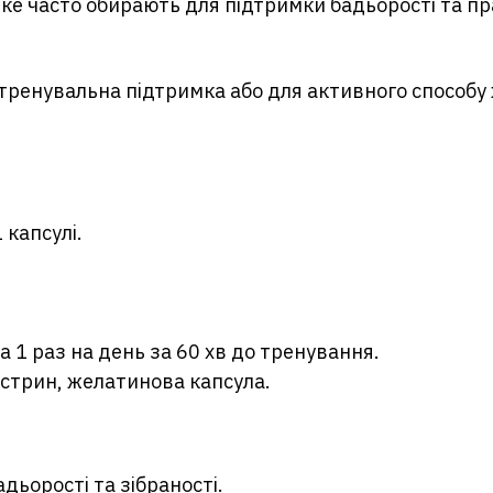
ке часто обирають для підтримки бадьорості та п
ренувальна підтримка або для активного способу ж
 капсулі.
 1 раз на день за 60 хв до тренування.
стрин, желатинова капсула.
дьорості та зібраності.