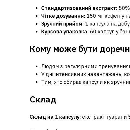
Стандартизований екстракт:
50% 
Чітке дозування:
150 мг кофеїну н
Зручний прийом:
1 капсула на добу
Курсова упаковка:
60 капсул у банц
Кому може бути дореч
Людям з регулярними тренуваннями
У дні інтенсивних навантажень, ко
Тим, хто обирає капсули як зручн
Склад
Склад на 1 капсулу:
екстракт гуарани 5