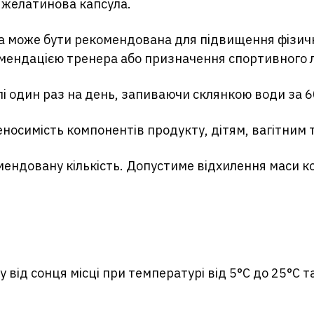
 желатинова капсула.
 може бути рекомендована для підвищення фізичн
мендацією тренера або призначення спортивного л
і один раз на день, запиваючи склянкою води за 6
осимість компонентів продукту, дітям, вагітним та
ндовану кількість. Допустиме відхилення маси к
 від сонця місці при температурі від 5°С до 25°С та