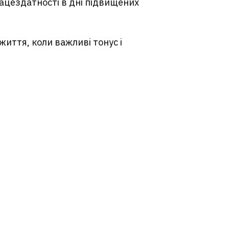
рацездатності в дні підвищених
иття, коли важливі тонус і