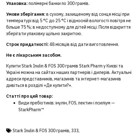
Упаковка:
полімерні банки по 300 грамів.
Умови зберігання:
в сухому, захищеному від сонця місці при
температурі від 5 °C до 25 °C і відносній вологості повітря не
більше 75 %; в недоступному для дітей місці. Після відкриття
зберігати упаковку щільно закритою.
Строк придатності:
48 місяців від дати виготовлення.
Не є лікарським засобом.
Купити Stark Inulin & FOS 300 грамів Stark Pharm у Києві та
Україні можна на сайтах наших партнерів і дилерів. Актуальні
адреси представників, магазинів та інтернет-магазинів
дивіться в розділі «Де купити?».
Статті про цей товар:
Види пребіотиків: інулін, FOS, пектин і псиліум —
StarkPharm™
Stark Inulin & FOS 300 грамів
,
333
,