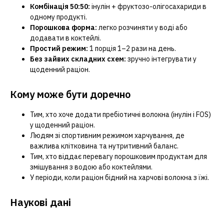
Комбінація 50:50:
інулін + фруктозо-олігосахариди в
одному продукті.
Порошкова форма:
легко розчиняти у воді або
додавати в коктейлі.
Простий режим:
1 порція 1–2 рази на день.
Без зайвих складних схем:
зручно інтегрувати у
щоденний раціон.
Кому може бути доречно
Тим, хто хоче додати пребіотичні волокна (інулін і FOS)
у щоденний раціон.
Людям зі спортивним режимом харчування, де
важлива клітковина та нутритивний баланс.
Тим, хто віддає перевагу порошковим продуктам для
змішування з водою або коктейлями.
У періоди, коли раціон бідний на харчові волокна з їжі.
Наукові дані