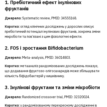
1. Пребіотичний ефект інулінових
фруктанів
Джерело:
Systematic review, PMID: 34555168.
Коротко:
огляд клінічних досліджень у дорослих описує
пребіотичний потенціал інулінових фруктанів, зокрема зміни
мікробіоти та пов’язані з цим фізіологічні ефекти.
2. FOS і зростання Bifidobacterium
Джерело:
Meta-analysis, PMID: 36014803.
Коротко:
метааналіз рандомізованих досліджень показує,
що додавання фруктозо-олігосахаридів може збільшувати
кількість біфідобактерій у кишківнику.
3. Інулінові фруктани та зміни мікробіоти
Джерело:
Randomized crossover trial, PMID: 32320024.
Коротко:
у рандомізованому перехресному дослідженні в