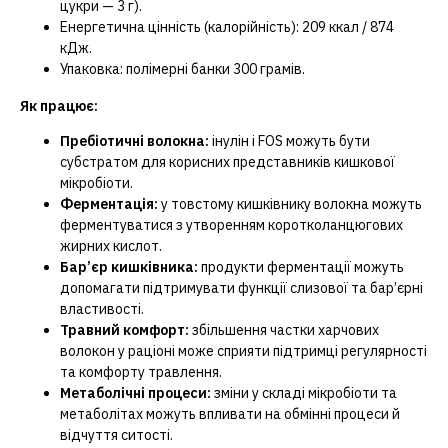
цукри — 3 г).
Енергетична цінність (калорійність): 209 ккал / 874
кДж.
Упаковка: полімерні банки 300 грамів.
Як працює:
Пребіотичні волокна:
інулін і FOS можуть бути
субстратом для корисних представників кишкової
мікробіоти.
Ферментація:
у товстому кишківнику волокна можуть
ферментуватися з утворенням коротколанцюгових
жирних кислот.
Бар’єр кишківника:
продукти ферментації можуть
допомагати підтримувати функції слизової та бар’єрні
властивості.
Травний комфорт:
збільшення частки харчових
волокон у раціоні може сприяти підтримці регулярності
та комфорту травлення.
Метаболічні процеси:
зміни у складі мікробіоти та
метаболітах можуть впливати на обмінні процеси й
відчуття ситості.