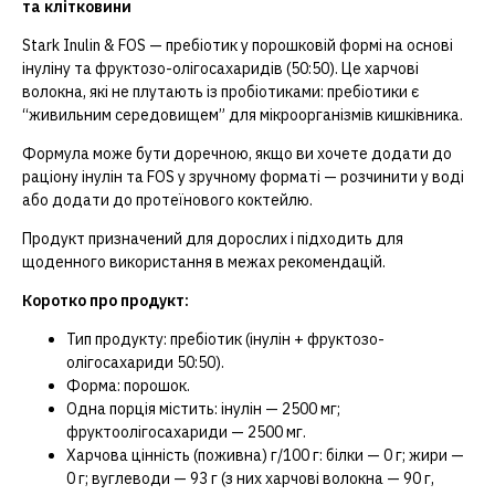
та клітковини
Stark Inulin & FOS — пребіотик у порошковій формі на основі
інуліну та фруктозо-олігосахаридів (50:50). Це харчові
волокна, які не плутають із пробіотиками: пребіотики є
“живильним середовищем” для мікроорганізмів кишківника.
Формула може бути доречною, якщо ви хочете додати до
раціону інулін та FOS у зручному форматі — розчинити у воді
або додати до протеїнового коктейлю.
Продукт призначений для дорослих і підходить для
щоденного використання в межах рекомендацій.
Коротко про продукт:
Тип продукту: пребіотик (інулін + фруктозо-
олігосахариди 50:50).
Форма: порошок.
Одна порція містить: інулін — 2500 мг;
фруктоолігосахариди — 2500 мг.
Харчова цінність (поживна) г/100 г: білки — 0 г; жири —
0 г; вуглеводи — 93 г (з них харчові волокна — 90 г,