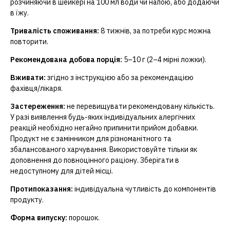
розчиняючи в шейкері на 100 мл води чи напою, або додаючи
в їжу.
Тривалість споживання:
8 тижнів, за потреби курс можна
повторити.
Рекомендована добова порція:
5–10 г (2–4 мірні ложки).
Вживати:
згідно з інструкцією або за рекомендацією
фахівця/лікаря.
Застереження:
не перевищувати рекомендовану кількість.
У разі виявлення будь-яких індивідуальних алергічних
реакцій необхідно негайно припинити прийом добавки.
Продукт не є замінником для різноманітного та
збалансованого харчування. Використовуйте тільки як
доповнення до повноцінного раціону. Зберігати в
недоступному для дітей місці.
Протипоказання:
індивідуальна чутливість до компонентів
продукту.
Форма випуску:
порошок.