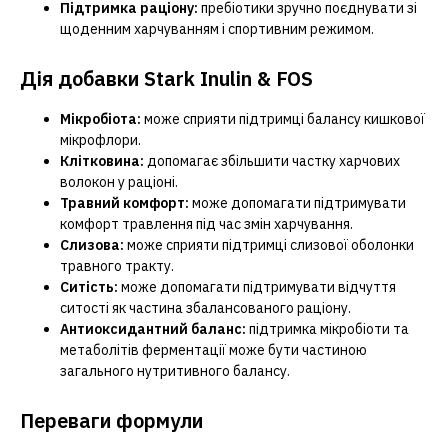
Підтримка раціону:
пребіотики зручно поєднувати зі
щоденним харчуванням і спортивним режимом.
Дія добавки Stark Inulin & FOS
Мікробіота:
може сприяти підтримці балансу кишкової
мікрофлори.
Клітковина:
допомагає збільшити частку харчових
волокон у раціоні.
Травний комфорт:
може допомагати підтримувати
комфорт травлення під час змін харчування.
Слизова:
може сприяти підтримці слизової оболонки
травного тракту.
Ситість:
може допомагати підтримувати відчуття
ситості як частина збалансованого раціону.
Антиоксидантний баланс:
підтримка мікробіоти та
метаболітів ферментації може бути частиною
загального нутритивного балансу.
Переваги формули