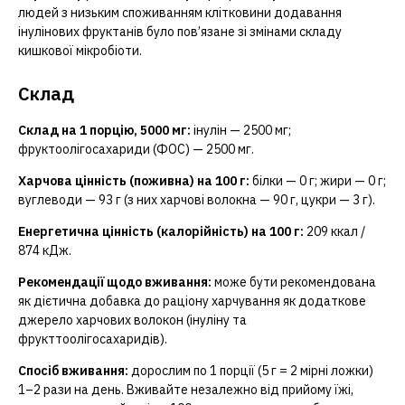
людей з низьким споживанням клітковини додавання
інулінових фруктанів було пов’язане зі змінами складу
кишкової мікробіоти.
Склад
Склад на 1 порцію, 5000 мг:
інулін — 2500 мг;
фруктоолігосахариди (ФОС) — 2500 мг.
Харчова цінність (поживна) на 100 г:
білки — 0 г; жири — 0 г;
вуглеводи — 93 г (з них харчові волокна — 90 г, цукри — 3 г).
Енергетична цінність (калорійність) на 100 г:
209 ккал /
874 кДж.
Рекомендації щодо вживання:
може бути рекомендована
як дієтична добавка до раціону харчування як додаткове
джерело харчових волокон (інуліну та
фрукттоолігосахаридів).
Спосіб вживання:
дорослим по 1 порції (5 г = 2 мірні ложки)
1–2 рази на день. Вживайте незалежно від прийому їжі,