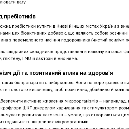
лювати вагу.
 пребіотиків
можна пребіотики купити в Києві й інших містах України з в
нами цих біоактивних добавок, що являють собою розчинні р
вина з перемеленого насіння подорожника (чистий псиліум по
ас шкідливих складників представлені в нашому каталозі фа
, глютену, ГМО й лактози в них нема.
ізм дії та позитивний вплив на здоров’я
 таких біопрепаратів є вибірковою. Вони не перетравлюються
ють товстого кишечнику, щоб позитивно, дбайливо й компле
абезпечити активне живлення мікроорганізмів – наприклад, 
ікрофлори ШКТ джерелом харчування та стимулятором роз
альмувати розвиток патогенів – умови, що створюються ци
иттєдіяльність шкідливих мікроорганізмів;
прияти синтезу кислот, важливих для захисту слизових обол