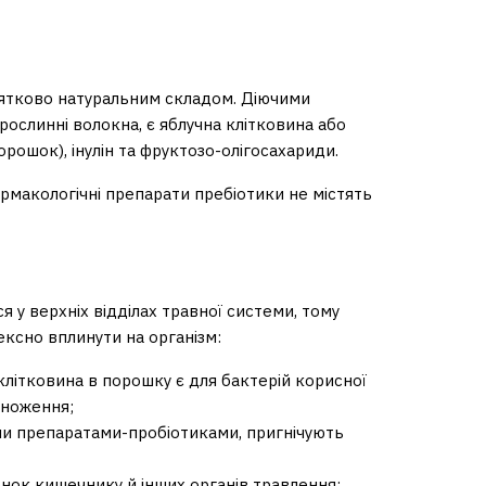
инятково натуральним складом. Діючими
ослинні волокна, є яблучна клітковина або
рошок), інулін та фруктозо-олігосахариди.
рмакологічні препарати пребіотики не містять
 у верхніх відділах травної системи, тому
ксно вплинути на організм:
клітковина в порошку є для бактерій корисної
множення;
ми препаратами-пробіотиками, пригнічують
онок кишечнику й інших органів травлення;