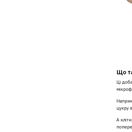
Що та
Ці доб
мікроф
Наприк
цукру 
А кліт
попере