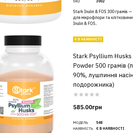
SKU
3002
Stark Inulin & FOS 300 грамів —
для мікрофлори та клітковини
Inulin & FOS..
Є В НАЯВНОСТІ
Stark Psyllium Husks
Powder 500 грамів (
90%, лушпиння насі
подорожника)
585.00грн
МОДЕЛЬ
548
НАЯВНІСТЬ
Є В НАЯВНОСТІ