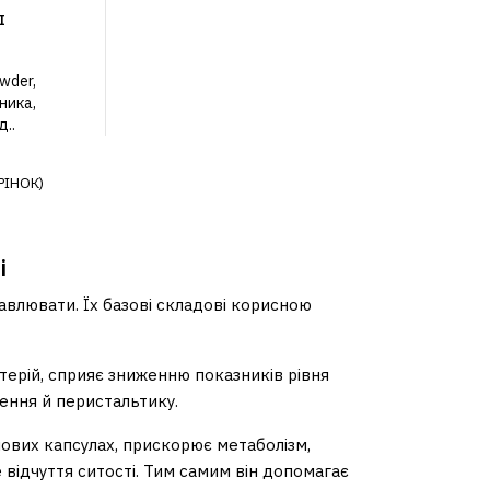
І
wder,
ника,
..
РІНОК)
і
авлювати. Їх базові складові корисною
терій, сприяє зниженню показників рівня
ення й перистальтику.
нових капсулах, прискорює метаболізм,
відчуття ситості. Тим самим він допомагає