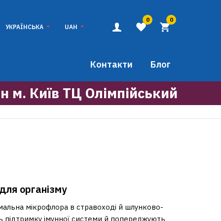
0
0
УКРАЇНСЬКА
UAH
Контакти
Блог
н м. Київ ТЦ Олімпійський
 для організму
альна мікрофлора в стравоході й шлунково-
ть підтримку імунної системи й попереджують