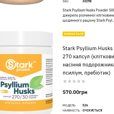
SKU
30298
Stark Psyllium Husks Powder 50
джерело розчинної клітковин
щоденного раціону Stark Psyl..
ОЧІКУЄТЬСЯ
Stark Psyllium Husks
270 капсул (кліткови
насіння подорожник
псиліум, пребіотик)
570.00грн
МОДЕЛЬ
526
НАЯВНІСТЬ
ОЧІКУЄТЬСЯ