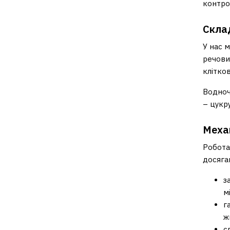
контро
Склад
У нас 
речови
клітко
Водноч
– цукру
Механ
Робота
досяга
з
м
г
ж
с