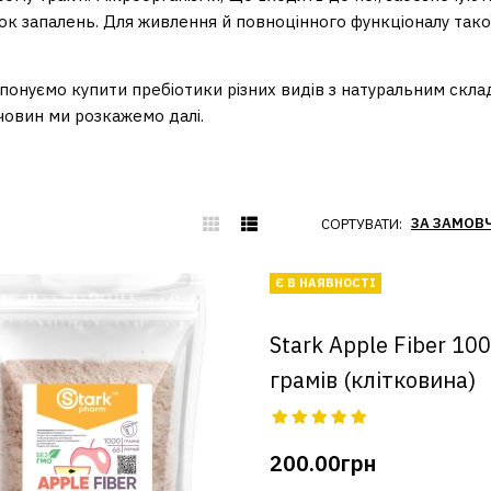
ок запалень. Для живлення й повноцінного функціоналу такої
понуємо купити пребіотики різних видів з натуральним склад
човин ми розкажемо далі.
СОРТУВАТИ:
Є В НАЯВНОСТІ
Stark Apple Fiber 10
грамів (клітковина)
200.00грн