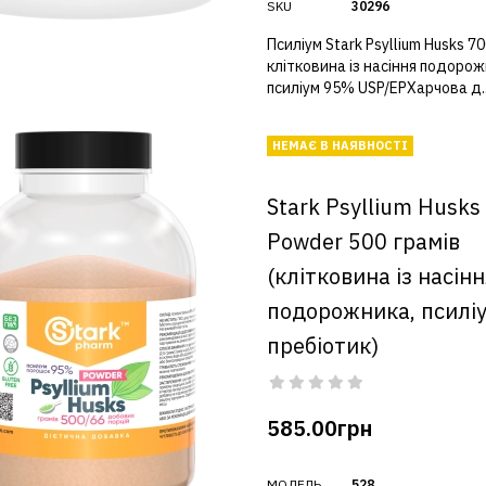
SKU
30296
Псиліум Stark Psyllium Husks 70
клітковина із насіння подорож
псиліум 95% USP/EPХарчова д.
НЕМАЄ В НАЯВНОСТІ
Stark Psyllium Husks
Powder 500 грамів
(клітковина із насінн
подорожника, псиліу
пребіотик)
585.00грн
МОДЕЛЬ
528