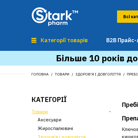
Категорії товарів
B2B Прайс-
Більше 10 років до
ГОЛОВНА
ТОВАРИ
ЗДОРОВ’Я І ДОВГОЛІТТЯ
ПРЕБ
КАТЕГОРІЇ
Преб
Товари
-
Препа
Аксесуари
Жироспалювачі
Ключов
кишков
Здоров’я і довголіття