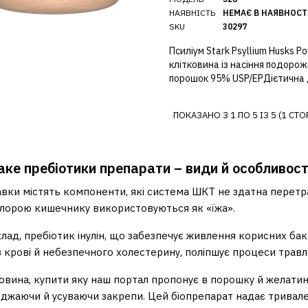
НАЯВНІСТЬ
НЕМАЄ В НАЯВНОСТ
SKU
30297
Псиліум Stark Psyllium Husks Po
клітковина із насіння подорож
порошок 95% USP/EPДієтична д
ПОКАЗАНО З 1 ПО 5 ІЗ 5 (1 СТО
ке пребіотики препарати – види й особливост
авки містять компоненти, які система ШКТ не здатна перетр
лорою кишечнику використовуються як «їжа».
лад, пребіотик інулін, що забезпечує живлення корисних бак
в крові й небезпечного холестерину, поліпшує процеси травл
ковина, купити яку наш портал пропонує в порошку й желати
джаючи й усуваючи закрепи. Цей біопрепарат надає тривале 