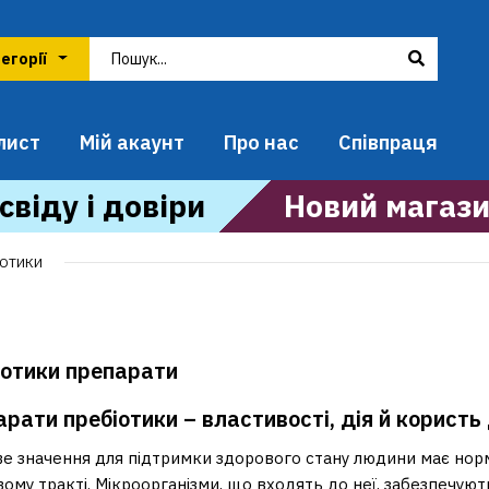
лист
Мій акаунт
Про нас
Співпраця
свіду і довіри
Новий магази
ІОТИКИ
іотики препарати
рати пребіотики – властивості, дія й користь
е значення для підтримки здорового стану людини має норм
ому тракті. Мікроорганізми, що входять до неї, забезпечую