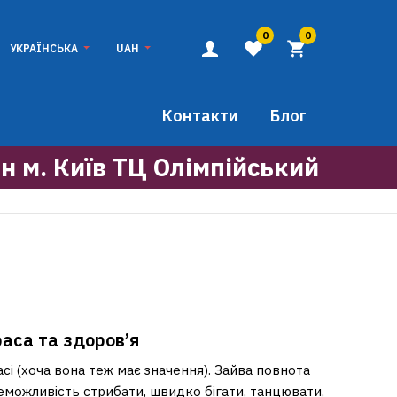
0
0
УКРАЇНСЬКА
UAH
Контакти
Блог
н м. Київ ТЦ Олімпійський
аса та здоров’я
асі (хоча вона теж має значення). Зайва повнота
еможливість стрибати, швидко бігати, танцювати,