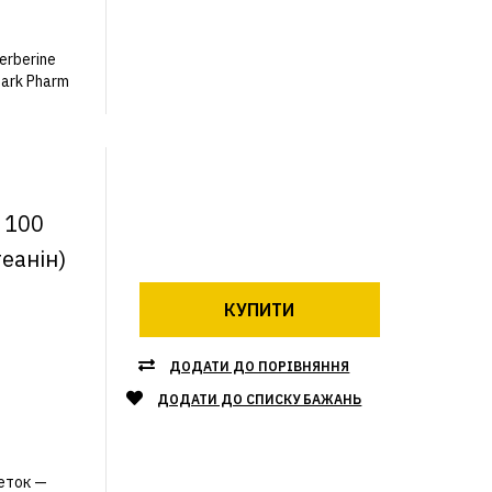
erberine
ark Pharm
г 100
теанін)
КУПИТИ
ДОДАТИ ДО ПОРІВНЯННЯ
ДОДАТИ ДО СПИСКУ БАЖАНЬ
леток —