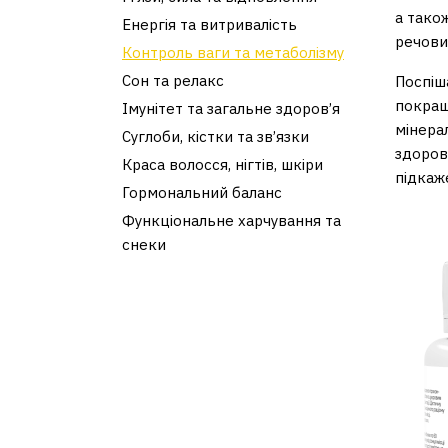
а тако
Енергія та витривалість
речовин
Контроль ваги та метаболізму
Сон та релакс
Поспіша
покращ
Імунітет та загальне здоров’я
мінера
Суглоби, кістки та зв’язки
здоров
Краса волосся, нігтів, шкіри
підкаж
Гормональний баланс
Функціональне харчування та
снеки