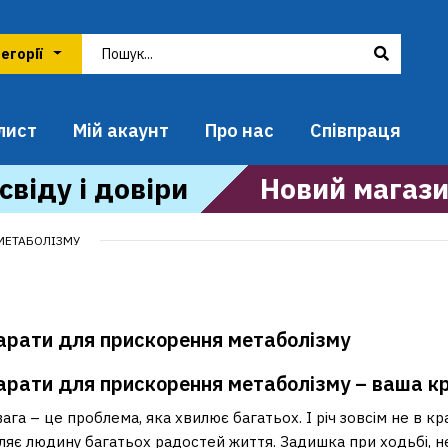
лист
Мій акаунт
Про нас
Співпраця
свіду і довіри
Новий магази
 МЕТАБОЛІЗМУ
арати для прискорення метаболізму
рати для прискорення метаболізму – ваша кр
ага – це проблема, яка хвилює багатьох. І річ зовсім не в кр
ляє людину багатьох радостей життя. Задишка при ходьбі, н