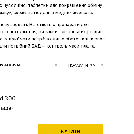
ах чудодійної таблетки для покращення обміну
ізку», схожу на модель з модних журналів.
 існує зовсім. Натомість є препарати для
го походження, витяжки з лікарських рослин,
Але їх приймати потрібно, лише обстеживши своє
ати потрібний БАД – контроль маси тіла та
ПОКАЗАТИ
id 300
льфа-
КУПИТИ