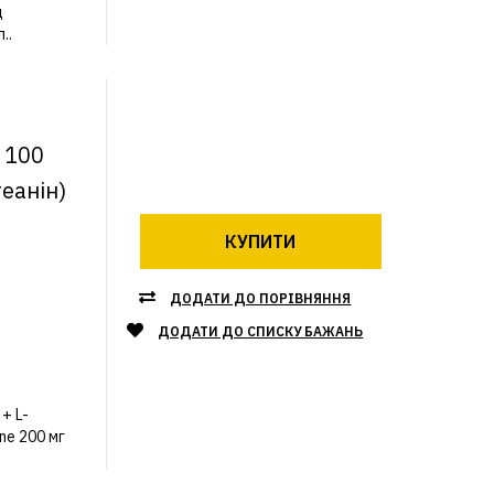
д
..
г 100
теанін)
КУПИТИ
ДОДАТИ ДО ПОРІВНЯННЯ
ДОДАТИ ДО СПИСКУ БАЖАНЬ
+ L-
ne 200 мг