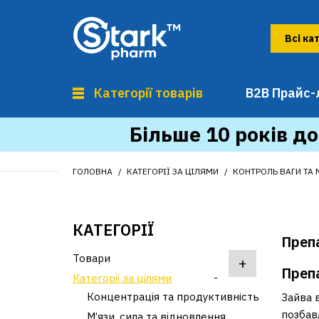
Категорії товарів
B2B Прайс-
Більше 10 років до
ГОЛОВНА
КАТЕГОРІЇ ЗА ЦІЛЯМИ
КОНТРОЛЬ ВАГИ ТА
КАТЕГОРІЇ
Преп
Товари
+
Препа
Категорії за цілями
-
Концентрація та продуктивність
Зайва в
позбав
М’язи, сила та відновлення