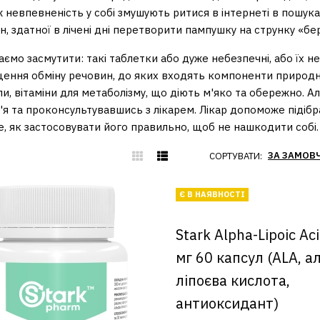
ж невпевненість у собі змушують ритися в інтернеті в пошук
, здатної в лічені дні перетворити пампушку на струнку «бер
ємо засмутити: такі таблетки або дуже небезпечні, або їх не
ення обміну речовин, до яких входять компоненти природно
ли, вітаміни для метаболізму, що діють м'яко та обережно. 
'я та проконсультувавшись з лікарем. Лікар допоможе підібр
е, як застосовувати його правильно, щоб не нашкодити собі.
СОРТУВАТИ:
Є В НАЯВНОСТІ
Stark Alpha-Lipoic Ac
мг 60 капсул (ALA, а
ліпоєва кислота,
антиоксидант)