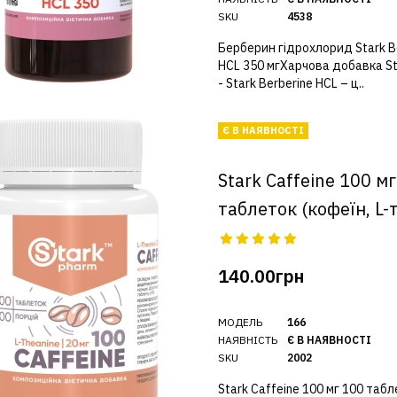
SKU
4538
Берберин гідрохлорид Stark B
HCL 350 мгХарчова добавка St
- Stark Berberine HCL – ц..
Є В НАЯВНОСТІ
Stark Caffeine 100 м
таблеток (кофеїн, L-
140.00грн
МОДЕЛЬ
166
НАЯВНІСТЬ
Є В НАЯВНОСТІ
SKU
2002
Stark Caffeine 100 мг 100 таб