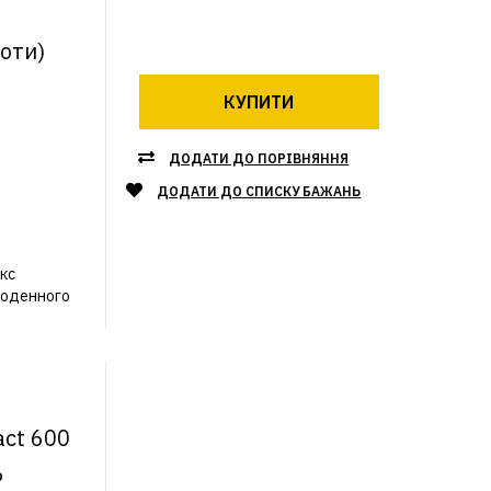
л
лоти)
КУПИТИ
ДОДАТИ ДО ПОРІВНЯННЯ
ДОДАТИ ДО СПИСКУ БАЖАНЬ
кс
щоденного
act 600
%