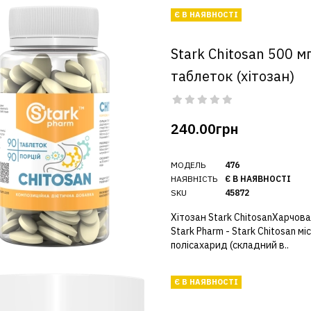
Є В НАЯВНОСТІ
Stark Chitosan 500 м
таблеток (хітозан)
240.00грн
МОДЕЛЬ
476
НАЯВНІСТЬ
Є В НАЯВНОСТІ
SKU
45872
Хітозан Stark ChitosanХарчов
Stark Pharm - Stark Chitosan мі
полісахарид (складний в..
Є В НАЯВНОСТІ