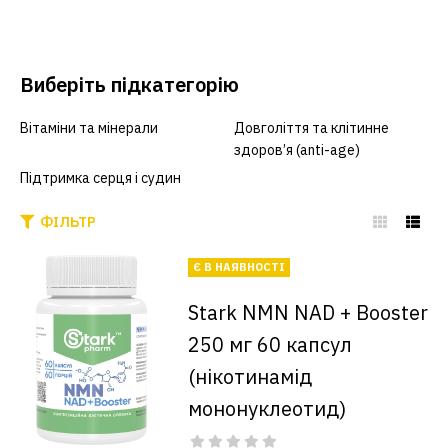
Виберіть підкатегорію
Вітаміни та мінерали
Довголіття та клітинне
здоров’я (anti-age)
Підтримка серця і судин
ФІЛЬТР
Є В НАЯВНОСТІ
Stark NMN NAD + Booster
250 мг 60 капсул
(нікотинамід
мононуклеотид)