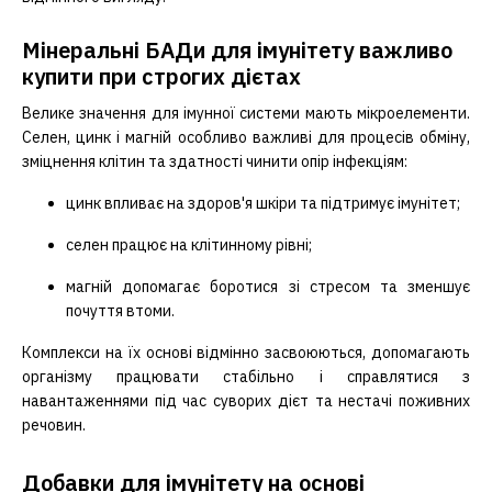
Мінеральні БАДи для імунітету важливо
купити при строгих дієтах
Велике значення для імунної системи мають мікроелементи.
Селен, цинк і магній особливо важливі для процесів обміну,
зміцнення клітин та здатності чинити опір інфекціям:
цинк впливає на здоров'я шкіри та підтримує імунітет;
селен працює на клітинному рівні;
магній допомагає боротися зі стресом та зменшує
почуття втоми.
Комплекси на їх основі відмінно засвоюються, допомагають
організму працювати стабільно і справлятися з
навантаженнями під час суворих дієт та нестачі поживних
речовин.
Добавки для імунітету на основі