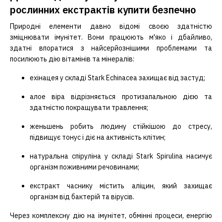
рослинних екстрактів купити безпечно
Природні елементи давно відомі своєю здатністю
зміцнювати імунітет. Вони працюють м'яко і дбайливо,
здатні впоратися з найсерйознішими проблемами та
посилюють дію вітамінів та мінералів:
ехінацея у складі Stark Echinacea захищає від застуд;
алое віра відрізняється протизапальною дією та
здатністю покращувати травлення;
женьшень робить людину стійкішою до стресу,
підвищує тонус і діє на активність клітин;
натуральна спіруліна у складі Stark Spirulina насичує
організм поживними речовинами;
екстракт часнику містить аліцин, який захищає
організм від бактерій та вірусів.
Через комплексну дію на імунітет, обмінні процеси, енергію