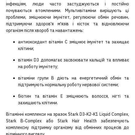
інфекціям, люди часто застуджуються і постійно
почуваються втомленими. Мультивітаміни вирішують ці
проблеми, зміцнюючи імунітет, регулюючи обмін речовин,
підтримуючи здоров'я м'язів і кісток та відновлюючи
організм після хвороб та навантажень:
антиоксидант вітамін С зміцнює імунітет та захищає
клітини;
вітамін D3 допомагає засвоювати кальцій та впливає
на роботу імунітету;
вітаміни групи В діють на енергетичний обмін та
підтримують нормальну роботу нервової системи;
біотин та вітамін Е зміцнюють волосся, нігті та
захищають клітини.
Вітамінні комплекси на зразок Stark D3-K2-K1 Liquid Complex,
Stark B-Complex або Stark Hair Health забезпечують
комплексну підтримку організму від обмінних процесів до
відмінного вигляду.