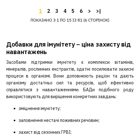
1
2
3
4
5
6
>
>|
ПОКАЗАНО З 1 ПО 15 ІЗ 81 (6 СТОРІНОК)
Добавки для імунітету – ціна захисту від
навантажень
Засобами підтримки імунітету є комплекси вітамінів,
мінералів, рослинних екстрактів, здатні посилювати захисні
процеси в організмі. Вони доповнюють раціон та дають
організму достатньо сил та ресурсів, щоб ефективно
справлятися з навантаженнями. БАДи подібного роду
використовують для вирішення конкретних завдань:
зміцнення імунітету;
заповнення нестачі поживних речовин;
захист від сезонних ГРВІ;