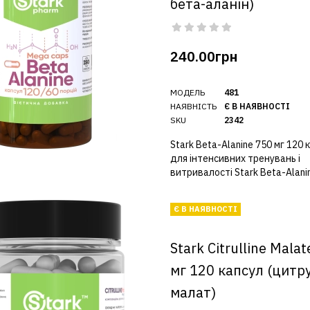
бета-аланін)
240.00грн
МОДЕЛЬ
481
НАЯВНІСТЬ
Є В НАЯВНОСТІ
SKU
2342
Stark Beta-Alanine 750 мг 120 
для інтенсивних тренувань і
витривалості Stark Beta-Alanin
Є В НАЯВНОСТІ
Stark Citrulline Mala
мг 120 капсул (цитр
малат)