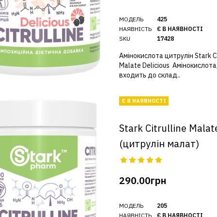
МОДЕЛЬ
425
НАЯВНІСТЬ
Є В НАЯВНОСТІ
SKU
17428
Амінокислота цитрулін Stark Ci
Malate Delicious Амінокислота,
входить до склад..
Є В НАЯВНОСТІ
Stark Citrulline Malat
(цитрулін малат)
290.00грн
МОДЕЛЬ
205
НАЯВНІСТЬ
Є В НАЯВНОСТІ