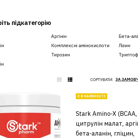
іть підкатегорію
Аргінін
Бета-ала
ін
Комплексні амінокислоти
Лізин
Тирозин
Трипто
ін
СОРТУВАТИ:
Є В НАЯВНОСТІ
Stark Amino-X (BCAA,
цитрулін малат, аргі
бета-аланін, гліцин,