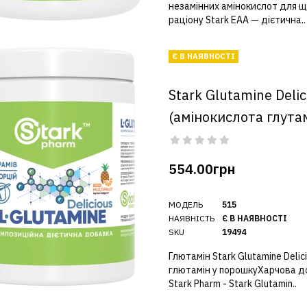
незамінних амінокислот для 
раціону Stark EAA — дієтична..
Є В НАЯВНОСТІ
Stark Glutamine Delic
(амінокислота глута
554.00грн
МОДЕЛЬ
515
НАЯВНІСТЬ
Є В НАЯВНОСТІ
SKU
19494
Глютамін Stark Glutamine Delici
глютамін у порошкуХарчова д
Stark Pharm - Stark Glutamin..