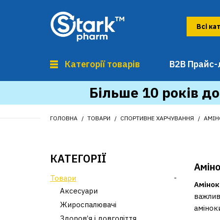
Категорії товарів
B2B Прайс-
Більше 10 років до
ГОЛОВНА
ТОВАРИ
СПОРТИВНЕ ХАРЧУВАННЯ
АМІН
КАТЕГОРІЇ
Аміно
Товари
-
Амінок
Аксесуари
важливі
Жироспалювачі
аміноки
Здоров’я і довголіття