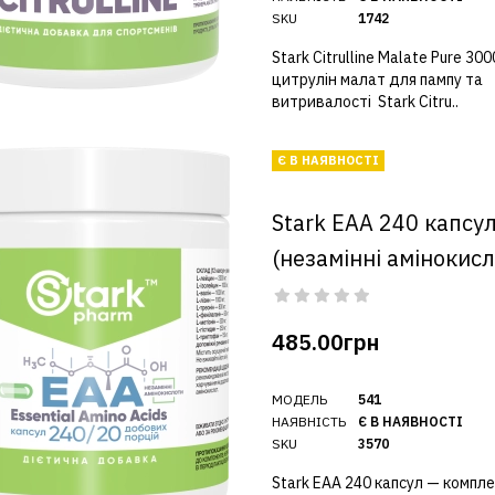
SKU
1742
Stark Citrulline Malate Pure 300
цитрулін малат для пампу та
витривалості Stark Citru..
Є В НАЯВНОСТІ
Stark EAA 240 капсу
(незамінні амінокис
485.00грн
МОДЕЛЬ
541
НАЯВНІСТЬ
Є В НАЯВНОСТІ
SKU
3570
Stark EAA 240 капсул — компле