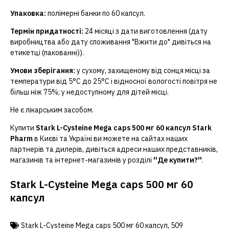
Упаковка:
полімерні банки по 60 капсул.
Термін придатності:
24 місяці з дати виготовлення (дату
виробництва або дату споживання "Вжити до" дивіться на
етикетці (пакованні)).
Умови зберігання:
у сухому, захищеному від сонця місці за
температури від 5
°
С до 25
°
С і відносної вологості повітря не
більш ніж 75%; у недоступному для дітей місці.
Не є лікарським засобом.
Купити
Stark L-Cysteine Mega caps 500 мг 60 капсул Stark
Pharm
в Києві та Україні ви можете на сайтах наших
партнерів та дилерів, дивіться адреси наших представників,
магазинів та інтернет-магазинів у розділі
''Де купити?''
.
Stark L-Cysteine Mega caps 500 мг 60
капсул
Stark L-Cysteine Mega caps 500 мг 60 капсул
,
509