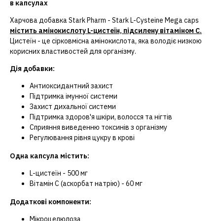
в капсулах
Харчова добавка Stark Pharm - Stark L-Cysteine Mega caps
містить амінокислоту L-цистеїн, підсилену вітаміном C.
Цистеїн - це сірковмісна амінокислота, яка володіє низкою
корисних властивостей для організму.
Дія добавки:
Антиоксидантний захист
Підтримка імунної системи
Захист дихальної системи
Підтримка здоров'я шкіри, волосся та нігтів
Сприяння виведенню токсинів з організму
Регулювання рівня цукру в крові
Одна капсула містить:
L-цистеїн - 500 мг
Вітамін C (аскорбат натрію) - 60 мг
Додаткові компоненти:
Мікроцелюлоза