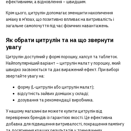
ефективними, а відновлення – швидшим.
Крім цього, цитрулін допомагає зменшити накопичення
аміаку в м'язах, що позитивно впливає на витривалість і
загальне самопочуття під час фізичних навантажень.
Як обрати цитрулін та на що звернути
увагу
Цитрулін доступний у формі порошку, капсул та таблеток.
Найпопулярніший варіант – цитрулін малат у порошку, який
швидко засвоюється та дає виражений ефект. При виборі
звертайте увагу на:
форму (L-цитрулін або цитрулін малат);
відсутність зайвих домішок у складі;
дозування та рекомендації виробника.
У нашому магазині ви можете купити цитрулін від
перевірених брендів із гарантією якості. Це ефективна
добавка для підвищення витривалості, покращення пампінгу
та досягнення кращих результатів у тренуваннях.