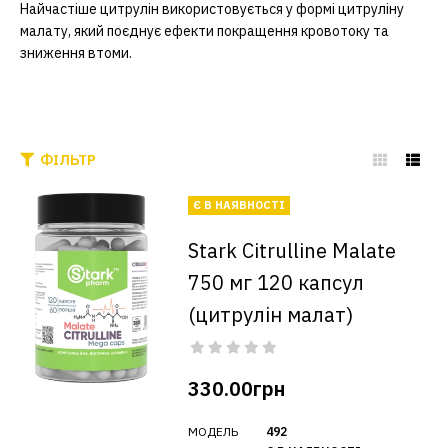
Найчастіше цитрулін використовується у формі цитруліну
малату, який поєднує ефекти покращення кровотоку та
зниження втоми.
ФІЛЬТР
Є В НАЯВНОСТІ
Stark Citrulline Malate
750 мг 120 капсул
(цитрулін малат)
330.00грн
МОДЕЛЬ
492