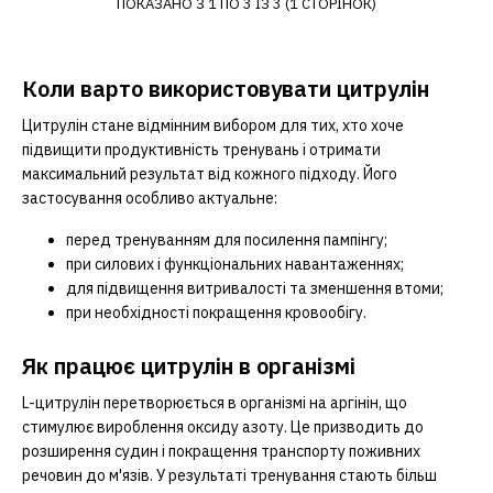
ПОКАЗАНО З 1 ПО 3 ІЗ 3 (1 СТОРІНОК)
Коли варто використовувати цитрулін
Цитрулін стане відмінним вибором для тих, хто хоче
підвищити продуктивність тренувань і отримати
максимальний результат від кожного підходу. Його
застосування особливо актуальне:
перед тренуванням для посилення пампінгу;
при силових і функціональних навантаженнях;
для підвищення витривалості та зменшення втоми;
при необхідності покращення кровообігу.
Як працює цитрулін в організмі
L-цитрулін перетворюється в організмі на аргінін, що
стимулює вироблення оксиду азоту. Це призводить до
розширення судин і покращення транспорту поживних
речовин до м'язів. У результаті тренування стають більш