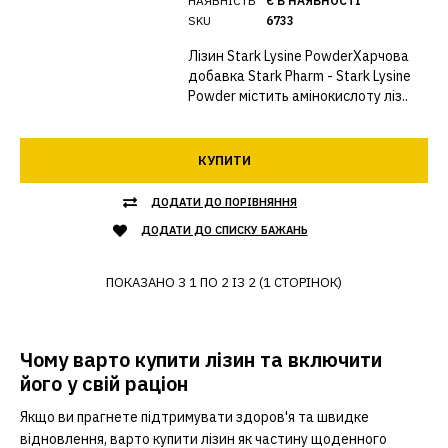
НАЯВНІСТЬ
Є В НАЯВНОСТІ
SKU
6733
Лізин Stark Lysine PowderХарчова
добавка Stark Pharm - Stark Lysine
Powder містить амінокислоту ліз..
КУПИТИ
ДОДАТИ ДО ПОРІВНЯННЯ
ДОДАТИ ДО СПИСКУ БАЖАНЬ
ПОКАЗАНО З 1 ПО 2 ІЗ 2 (1 СТОРІНОК)
Чому варто купити лізин та включити
його у свій раціон
Якщо ви прагнете підтримувати здоров'я та швидке
відновлення, варто купити лізин як частину щоденного