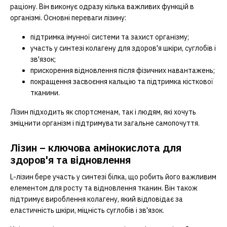
раціону. Він виконує одразу кілька важливих функцій в
організмі. Основні переваги лізину:
підтримка імунної системи та захист організму;
участь у синтезі колагену для здоров'я шкіри, суглобів і
зв'язок;
прискорення відновлення після фізичних навантажень;
покращення засвоєння кальцію та підтримка кісткової
тканини.
Лізин підходить як спортсменам, так і людям, які хочуть
зміцнити організм і підтримувати загальне самопочуття.
Лізин – ключова амінокислота для
здоров'я та відновлення
L-лізин бере участь у синтезі білка, що робить його важливим
елементом для росту та відновлення тканин. Він також
підтримує вироблення колагену, який відповідає за
еластичність шкіри, міцність суглобів і зв'язок.