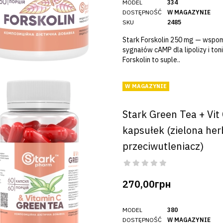
MODEL
334
DOSTĘPNOŚĆ
W MAGAZYNIE
SKU
2485
Stark Forskolin 250 mg — wspo
sygnałów cAMP dla lipolizy i toni
Forskolin to suple..
W MAGAZYNIE
Stark Green Tea + Vit
kapsułek (zielona her
przeciwutleniacz)
270,00грн
MODEL
380
DOSTĘPNOŚĆ
W MAGAZYNIE