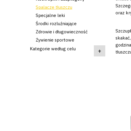
Szczegó
Spalacze tłuszczu
oraz kr
Specjalne leki
Środki rozluźniające
Szczupł
Zdrowie i długowieczność
skakać,
Żywienie sportowe
godzina
Kategorie według celu
+
tłuszczu