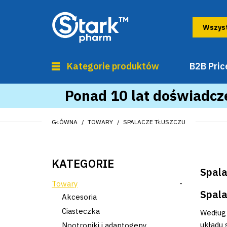
Kategorie produktów
B2B Price
Ponad 10 lat doświadcze
GŁÓWNA
TOWARY
SPALACZE TŁUSZCZU
KATEGORIE
Spala
Towary
-
Spala
Akcesoria
Ciasteczka
Według 
układu 
Nootropiki i adaptogeny