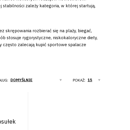
abilności zależy kategoria, w której startują,
z skrępowania rozbierać się na plaży, biegać,
sób stosuje rygorystyczne, niskokaloryczne diety,
cy często zalecają kupić sportowe spalacze
ŁUG:
POKAŻ:
psułek