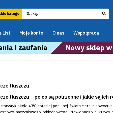
 List
Moje konto
O nas
Współpraca
nia i zaufania
Nowy sklep w
cze tłuszczu
cze tłuszczu – po co są potrzebne i jakie są ich 
statystyk około 43% dorosłej populacji świata cierpi z powodu 
sercowo-naczyniowego, oddechowego i trawiennego, cukrzycy,