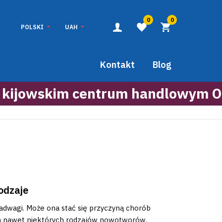
0
0
POLSKI
UAH
Kontakt
Blog
 kijowskim centrum handlowym O
rodzaje
nadwagi. Może ona stać się przyczyną chorób
 a nawet niektórych rodzajów nowotworów.