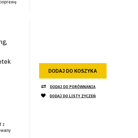
 poprawę
mg,
etek
DODAJ DO KOSZYKA
DODAJ DO PORÓWNANIA
DODAJ DO LISTY ŻYCZEŃ
t z
owany