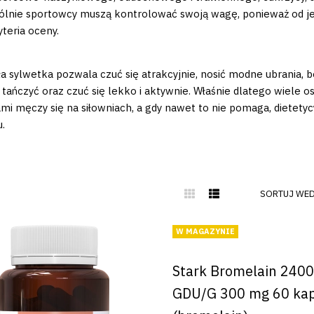
lnie sportowcy muszą kontrolować swoją wagę, ponieważ od jej st
yteria oceny.
a sylwetka pozwala czuć się atrakcyjnie, nosić modne ubrania, be
 tańczyć oraz czuć się lekko i aktywnie. Właśnie dlatego wiele o
mi męczy się na siłowniach, a gdy nawet to nie pomaga, dietety
.
SORTUJ WED
W MAGAZYNIE
Stark Bromelain 2400
GDU/G 300 mg 60 ka