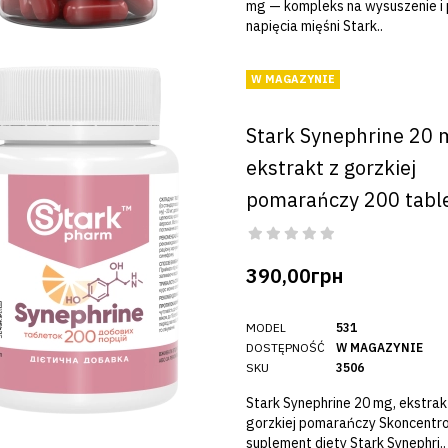
mg — kompleks na wysuszenie i
napięcia mięśni Stark..
W MAGAZYNIE
Stark Synephrine 20 
ekstrakt z gorzkiej
pomarańczy 200 tabl
390,00грн
MODEL
531
DOSTĘPNOŚĆ
W MAGAZYNIE
SKU
3506
Stark Synephrine 20 mg, ekstrak
gorzkiej pomarańczy Skoncentr
suplement diety Stark Synephri..