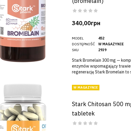
(bromelain)
340,00грн
MODEL
452
DOSTĘPNOŚĆ
W MAGAZYNIE
SKU
2939
Stark Bromelain 300 mg — komp
enzymów wspomagający trawien
regenerację Stark Bromelain to s
W MAGAZYNIE
Stark Chitosan 500 m
tabletek