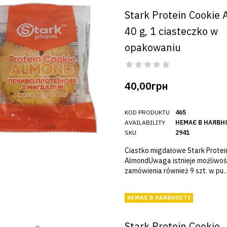
Stark Protein Cookie
40 g, 1 ciasteczko w
opakowaniu
40,00грн
KOD PRODUKTU
465
AVAILABILITY
НЕМАЄ В НАЯВН
SKU
2941
Ciastko migdałowe Stark Protei
AlmondUwaga istnieje możliwoś
zamówienia również 9 szt. w pu..
НЕМАЄ В НАЯВНОСТІ
Stark Protein Cookie