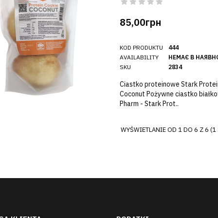
85,00грн
KOD PRODUKTU
444
AVAILABILITY
НЕМАЄ В НАЯВН
SKU
2834
Ciastko proteinowe Stark Protei
Coconut Pożywne ciastko białk
Pharm - Stark Prot..
WYŚWIETLANIE OD 1 DO 6 Z 6 (1