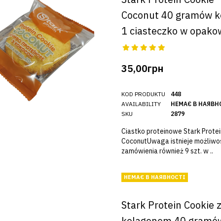
Coconut 40 gramów k
1 ciasteczko w opako
35,00грн
KOD PRODUKTU
448
AVAILABILITY
НЕМАЄ В НАЯВН
SKU
2879
Ciastko proteinowe Stark Protei
CoconutUwaga istnieje możliwo
zamówienia również 9 szt. w ..
НЕМАЄ В НАЯВНОСТІ
Stark Protein Cookie 
kolagenem 40 gramó