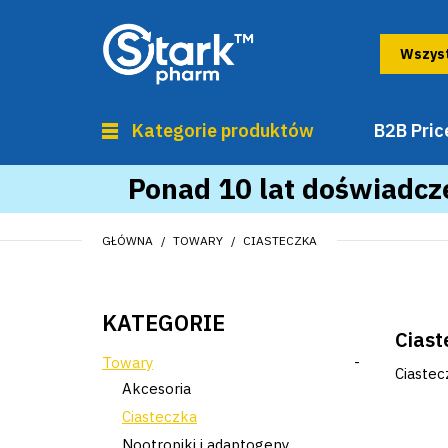
Kategorie produktów
B2B Price
Ponad 10 lat doświadcze
GŁÓWNA
TOWARY
CIASTECZKA
KATEGORIE
Ciast
Towary
-
Ciastec
Akcesoria
Ciasteczka
Nootropiki i adaptogeny