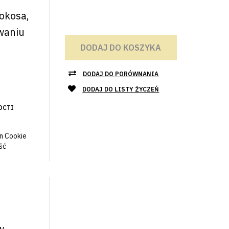
okosa,
waniu
DODAJ DO KOSZYKA
DODAJ DO PORÓWNANIA
DODAJ DO LISTY ŻYCZEŃ
ОСТІ
n Cookie
ść
z
w