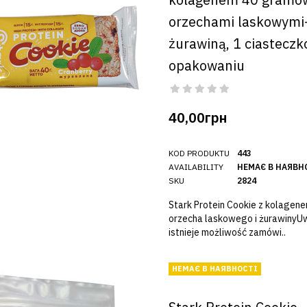
orzechami laskowymi
żurawiną, 1 ciasteczk
opakowaniu
40,00грн
KOD PRODUKTU
443
AVAILABILITY
НЕМАЄ В НАЯВН
SKU
2824
Stark Protein Cookie z kolagen
orzecha laskowego i żurawiny
istnieje możliwość zamówi..
НЕМАЄ В НАЯВНОСТІ