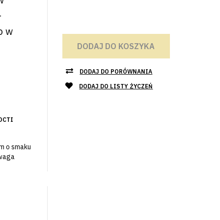
-
o w
DODAJ DO KOSZYKA
DODAJ DO PORÓWNANIA
DODAJ DO LISTY ŻYCZEŃ
ОСТІ
em o smaku
Uwaga