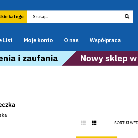
 List
Moje konto
O nas
Współpraca
nia i zaufania
Nowy sklep w
eczka
zka
SORTUJ WED