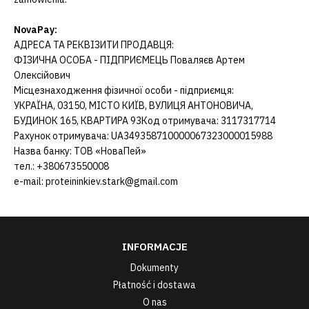
NovaPay:
АДРЕСА ТА РЕКВІЗИТИ ПРОДАВЦЯ:
ФІЗИЧНА ОСОБА - ПІДПРИЄМЕЦЬ Поваляєв Артем
Олексійович
Місцезнаходження фізичної особи - підприємця:
УКРАЇНА, 03150, МІСТО КИЇВ, ВУЛИЦЯ АНТОНОВИЧА,
БУДИНОК 165, КВАРТИРА 93Код отримувача: 3117317714
Рахунок отримувача: UA349358710000067323000015988
Назва банку: ТОВ «НоваПей»
тел.: +380673550008
e-mail:
proteininkiev.stark@gmail.com
INFORMACJE
Dokumenty
Płatność i dostawa
O nas