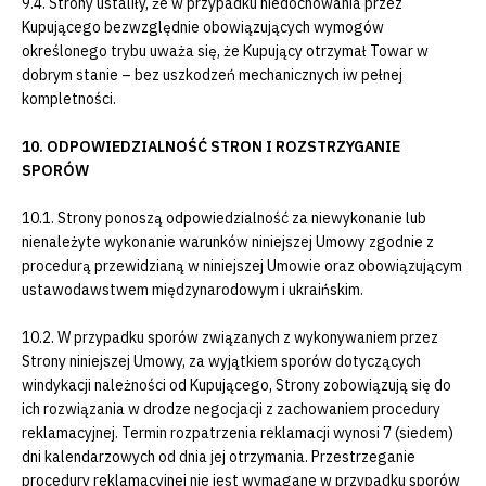
9.4. Strony ustaliły, że w przypadku niedochowania przez
Kupującego bezwzględnie obowiązujących wymogów
określonego trybu uważa się, że Kupujący otrzymał Towar w
dobrym stanie – bez uszkodzeń mechanicznych iw pełnej
kompletności.
10. ODPOWIEDZIALNOŚĆ STRON I ROZSTRZYGANIE
SPORÓW
10.1. Strony ponoszą odpowiedzialność za niewykonanie lub
nienależyte wykonanie warunków niniejszej Umowy zgodnie z
procedurą przewidzianą w niniejszej Umowie oraz obowiązującym
ustawodawstwem międzynarodowym i ukraińskim.
10.2. W przypadku sporów związanych z wykonywaniem przez
Strony niniejszej Umowy, za wyjątkiem sporów dotyczących
windykacji należności od Kupującego, Strony zobowiązują się do
ich rozwiązania w drodze negocjacji z zachowaniem procedury
reklamacyjnej. Termin rozpatrzenia reklamacji wynosi 7 (siedem)
dni kalendarzowych od dnia jej otrzymania. Przestrzeganie
procedury reklamacyjnej nie jest wymagane w przypadku sporów