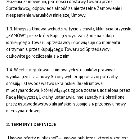
złożenia zamówienia, płatności i dostawy towaru przez
Sprzedawcę, odpowiedzialność za nierzetelne Zamówienie i
niespełnienie warunków niniejszej Umowy.
1.3. Niniejsza Umowa wchodzi w życie z chwilą kliknięcia przycisku
„ZAMÓW”, przez który Kupujący wyraża zgodę na zakup
istniejącego Towaru Sprzedawcy i obowiązuje do momentu
otrzymania przez Kupującego Towaru od Sprzedawcy i
całkowitego rozliczenia się z nim.
1.4. W celu uregulowania umownych stosunków prawnych
wynikających z Umowy Strony wybierają iw razie potrzeby
stosują ustawodawstwo ukraińskie. Jeżeli umowa
międzynarodowa, której wiążąca zgoda została udzielona przez
Radę Najwyższą Ukrainy, ustanawia inne zasady niż określone
przez ustawodawstwo ukraińskie, stosuje się przepisy umowy
międzynarodowej.
2. TERMINY I DEFINICJE
„Umowa oferty publicznej” – umowa publiczna, której wzór jest