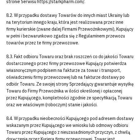
stronie Serwisu https://starkpharm.com/.
8.2. W przypadku dostawy Towarów do innych miast Ukrainy lub
na terytorium innego kraju, która jest realizowana przez inne
firmy kurierskie (zwane dalej Firmami Przewoźnikowymi), Kupujący
w pełni i bezwarunkowo zgadza się z Regulaminem przewozu
towarów przez te firmy przewozowe.
8.3. Fakt odbioru Towaru oraz brak roszczeń co do jakości Towaru
dostarczonego przez firmy przewozowe Kupujący potwierdza
własnoręcznym podpisem na fakturze za towar i transport,
oświadczeniu firmy przewozowej lub na fakturze dostawy po
odbiór Towaru. Ze swojej strony Sprzedający gwarantuje wysyłkę
Towaru do Firmy Przewoźnika w ilości określonej i opłaconej
przez Kupującego, kompletności zgodnie ze specyfikacją Towaru
oraz we właściwym (roboczym) stanie i jakości.
8.4. W przypadku nieobecności Kupującego pod adresem dostawy
wskazanym przez Kupującego we wniosku lub odmowy odbioru
Towaru przez Kupującego z nieuzasadnionych przyczyn, z chwilą
doręczenia przez Kuriera firmy przewozowej, Towar jest