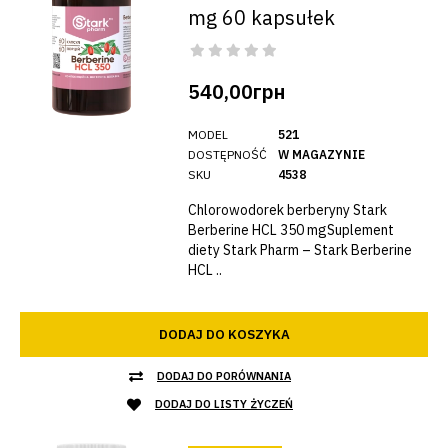
mg 60 kapsułek
540,00грн
MODEL
521
DOSTĘPNOŚĆ
W MAGAZYNIE
SKU
4538
Chlorowodorek berberyny Stark
Berberine HCL 350 mgSuplement
diety Stark Pharm – Stark Berberine
HCL ..
DODAJ DO KOSZYKA
DODAJ DO PORÓWNANIA
DODAJ DO LISTY ŻYCZEŃ