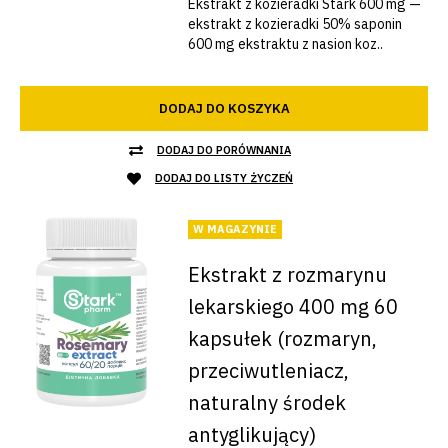
Ekstrakt z kozieradki Stark 600 mg —
ekstrakt z kozieradki 50% saponin
600 mg ekstraktu z nasion koz..
DODAJ DO KOSZYKA
DODAJ DO PORÓWNANIA
DODAJ DO LISTY ŻYCZEŃ
W MAGAZYNIE
Ekstrakt z rozmarynu
lekarskiego 400 mg 60
kapsułek (rozmaryn,
przeciwutleniacz,
naturalny środek
antyglikujący)