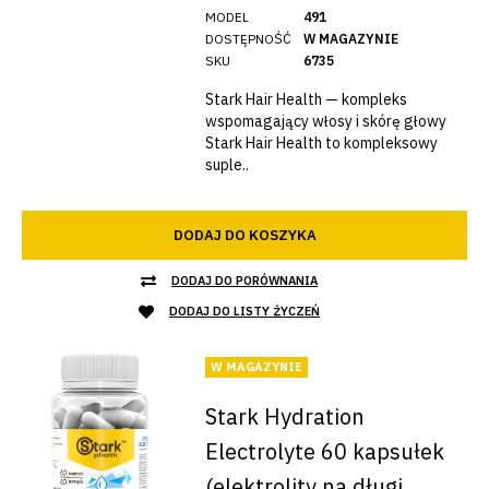
MODEL
491
DOSTĘPNOŚĆ
W MAGAZYNIE
SKU
6735
Stark Hair Health — kompleks
wspomagający włosy i skórę głowy
Stark Hair Health to kompleksowy
suple..
DODAJ DO KOSZYKA
DODAJ DO PORÓWNANIA
DODAJ DO LISTY ŻYCZEŃ
W MAGAZYNIE
Stark Hydration
Electrolyte 60 kapsułek
(elektrolity na długi