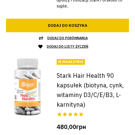
lipolizy i tonizacji Stark Forskolin to
suple..
DODAJ DO KOSZYKA
DODAJ DO PORÓWNANIA
DODAJ DO LISTY ŻYCZEŃ
W MAGAZYNIE
Stark Hair Health 90
kapsułek (biotyna, cynk,
witaminy D3/C/E/B3, L-
karnityna)
480,00грн