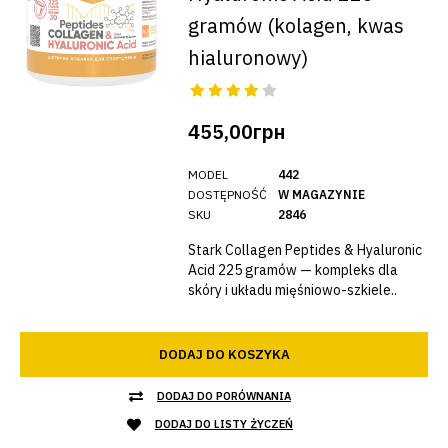
gramów (kolagen, kwas
hialuronowy)
455,00грн
MODEL
442
DOSTĘPNOŚĆ
W MAGAZYNIE
SKU
2846
Stark Collagen Peptides & Hyaluronic
Acid 225 gramów — kompleks dla
skóry i układu mięśniowo-szkiele..
DODAJ DO KOSZYKA
DODAJ DO PORÓWNANIA
DODAJ DO LISTY ŻYCZEŃ