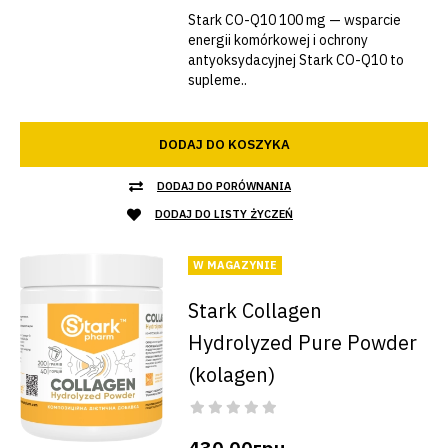
Stark CO-Q10 100 mg — wsparcie
energii komórkowej i ochrony
antyoksydacyjnej Stark CO-Q10 to
supleme..
DODAJ DO KOSZYKA
DODAJ DO PORÓWNANIA
DODAJ DO LISTY ŻYCZEŃ
W MAGAZYNIE
Stark Collagen
Hydrolyzed Pure Powder
(kolagen)