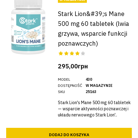
Stark Lion&#39;s Mane
500 mg 60 tabletek (lwia
grzywa, wsparcie funkcji
poznawczych)
295,00грн
MODEL
430
DOSTĘPNOŚĆ
W MAGAZYNIE
SKU
25163
Stark Lion's Mane 500 mg 60 tabletek
— wsparcie aktywności poznawczej i
układu nerwowego Stark Lion'..
DODAJ DO KOSZYKA