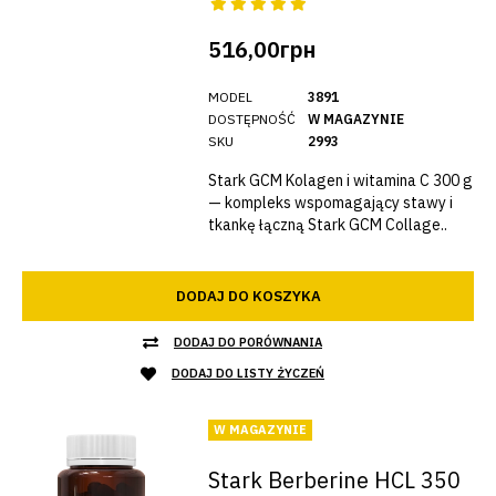
516,00грн
MODEL
3891
DOSTĘPNOŚĆ
W MAGAZYNIE
SKU
2993
Stark GCM Kolagen i witamina C 300 g
— kompleks wspomagający stawy i
tkankę łączną Stark GCM Collage..
DODAJ DO KOSZYKA
DODAJ DO PORÓWNANIA
DODAJ DO LISTY ŻYCZEŃ
W MAGAZYNIE
Stark Berberine HCL 350