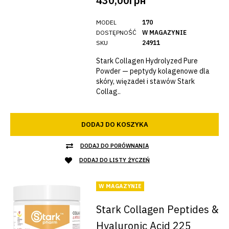
430,00грн
MODEL
170
DOSTĘPNOŚĆ
W MAGAZYNIE
SKU
24911
Stark Collagen Hydrolyzed Pure
Powder — peptydy kolagenowe dla
skóry, więzadeł i stawów Stark
Collag..
DODAJ DO KOSZYKA
DODAJ DO PORÓWNANIA
DODAJ DO LISTY ŻYCZEŃ
W MAGAZYNIE
Stark Collagen Peptides &
Hyaluronic Acid 225