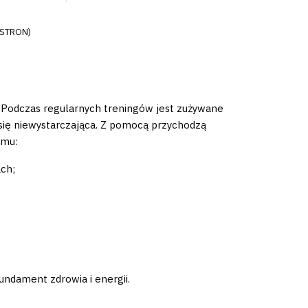
 STRON)
 Podczas regularnych treningów jest zużywane
 się niewystarczająca. Z pomocą przychodzą
zmu:
ach;
undament zdrowia i energii.