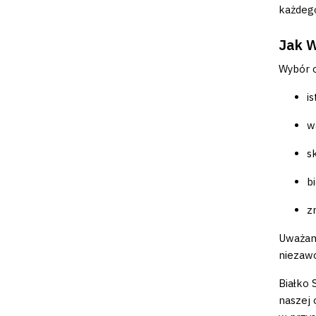
każdego
Jak W
Wybór o
i
w
s
b
z
Uważamy
niezawo
Białko 
naszej 