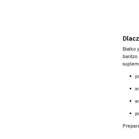
Dlacz
Białko 
bardzo 
supleme
p
w
w
p
Prepara