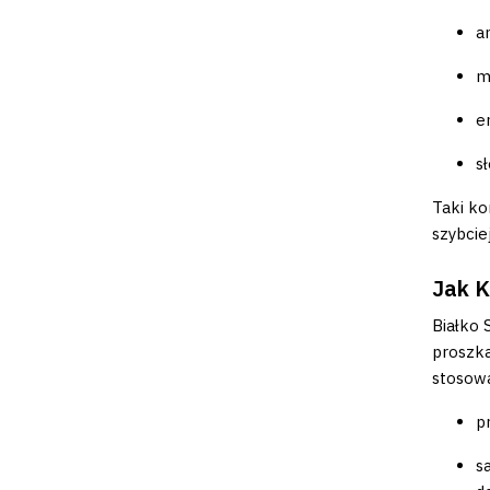
a
m
e
s
Taki ko
szybciej
Jak K
Białko 
proszka
stosow
p
s