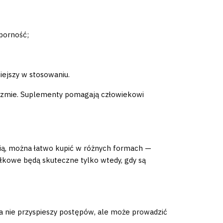
porność;
niejszy w stosowaniu.
nizmie. Suplementy pomagają człowiekowi
cią, można łatwo kupić w różnych formach —
łkowe będą skuteczne tylko wtedy, gdy są
a nie przyspieszy postępów, ale może prowadzić