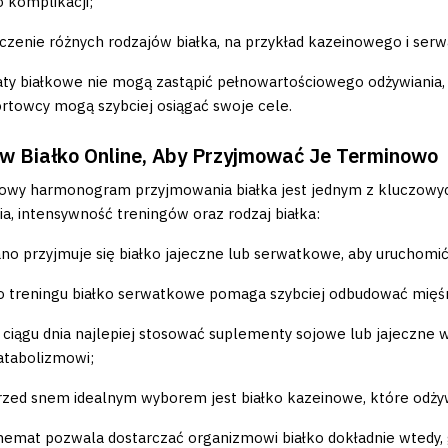
o komplikacji;
ączenie różnych rodzajów białka, na przykład kazeinowego i s
ty białkowe nie mogą zastąpić pełnowartościowego odżywiania, a
rtowcy mogą szybciej osiągać swoje cele.
 Białko Online, Aby Przyjmować Je Terminowo
łowy harmonogram przyjmowania białka jest jednym z kluczowy
ia, intensywność treningów oraz rodzaj białka:
ano przyjmuje się białko jajeczne lub serwatkowe, aby uruchomi
o treningu białko serwatkowe pomaga szybciej odbudować mięśni
 ciągu dnia najlepiej stosować suplementy sojowe lub jajeczne w
atabolizmowi;
rzed snem idealnym wyborem jest białko kazeinowe, które odżyw
hemat pozwala dostarczać organizmowi białko dokładnie wtedy, 