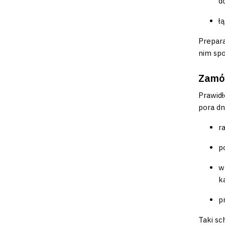
d
ł
Prepara
nim spo
Zamów
Prawid
pora dn
r
p
w
k
p
Taki sc