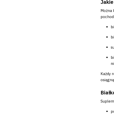
Jakie
Można k
pochod
b
b
s
b
n
Każdy r
osiągn
Białk
Supleme
p