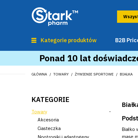
Kategorie produktów
B2B Price
Ponad 10 lat doświadcze
GŁÓWNA
TOWARY
ŻYWIENIE SPORTOWE
BIAŁKA
KATEGORIE
Białk
Towary
-
Podst
Akcesoria
Ciasteczka
Białko
masę mi
Nootropiki i adaptogeny