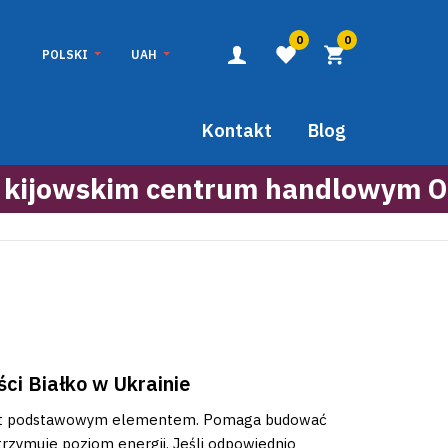
0
0
POLSKI
UAH
Kontakt
Blog
 kijowskim centrum handlowym O
i Białko w Ukrainie
 jest podstawowym elementem. Pomaga budować
rzymuje poziom energii. Jeśli odpowiednio