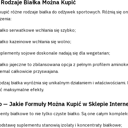
 Rodzaje Białka Można Kupić
upić różne rodzaje białka do odżywek sportowych. Różnią się on
zenia:
iałko serwatkowe wchłania się szybko;
iałko kazeinowe wchłania się wolno;
uplementy sojowe doskonale nadają się dla wegetarian;
iałko jajeczne to zbilansowana opcja z pełnym profilem aminok
iemal całkowicie przyswajana.
odzaj białka wyróżnia się unikalnym działaniem i właściwościami
ąć maksymalne efekty.
o — Jakie Formuły Można Kupić w Sklepie Inter
nty białkowe to nie tylko czyste białko. Są one całym komplek
odstawę suplementu stanowią izolaty i koncentraty białkowe;