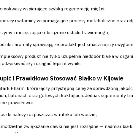
minokwasy wspierające szybką regenerację mięśni;
inerały i witaminy wspomagające procesy metaboliczne oraz od
nzymy zmniejszające obciążenie układu trawiennego;
łodziki i aromaty sprawiają, że produkt jest smaczniejszy i wygod
mpleksowy produkt nie tylko uzupełnia niedobór białka w orga
 odzyskiwać siły i osiągać lepsze wyniki.
upić i Prawidłowo Stosować Białko w Kijowie
Stark Pharm, które łączy przystępną cenę ze sprawdzoną jakoś
ch, batonach oraz gotowych koktajlach. Jednak suplementy bia
ane prawidłowo:
roszki należy rozpuszczać w mleku lub wodzie;
amodzielne zwiększanie dawki nie jest rozsądne — nadmiar białk