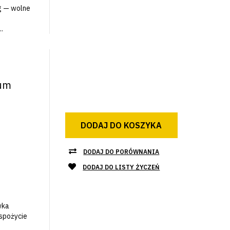
 g — wolne
.
ium
DODAJ DO KOSZYKA
DODAJ DO PORÓWNANIA
DODAJ DO LISTY ŻYCZEŃ
wka
spożycie