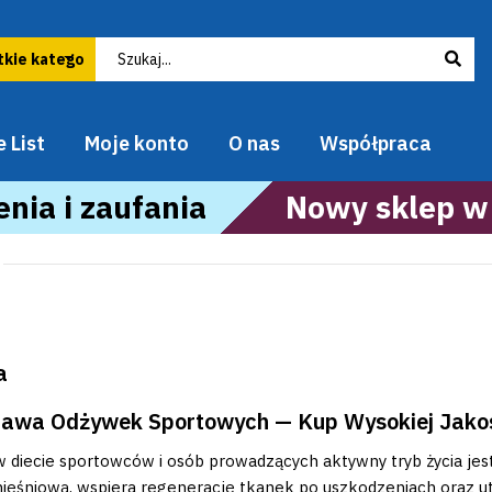
 List
Moje konto
O nas
Współpraca
nia i zaufania
Nowy sklep w
a
awa Odżywek Sportowych — Kup Wysokiej Jakośc
 w diecie sportowców i osób prowadzących aktywny tryb życia
ęśniową, wspiera regenerację tkanek po uszkodzeniach oraz ut