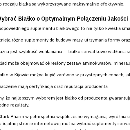
 rodzaju białka są wykorzystywane maksymalnie efektywnie.
ybrać Białko o Optymalnym Połączeniu Jakości i
dpowiedniego suplementu białkowego to nie tylko kwestia smak
stnieją różne suplementy do budowy masy, utrzymania formy oraz 
ażna jest szybkość wchłaniania — białko serwatkowe wchłania s
kład może obejmować określony zestaw aminokwasów, minerałó
iałko w Kijowie można kupić zarówno w przystępnych cenach, ja
naczenie mają certyfikacja oraz reputacja producenta.
, że najlepszym wyborem jest białko od producenta gwarantują
dne rezultaty.
Stark Pharm w pełni spełnia współczesne wymagania, wyróżnia się
oficjalnej stronie internetowej można wybrać suplementy ser