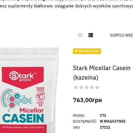
esz suplementy białkowe, osiąganie dobrych wyników sportowych s
SORTUJ WED
W MAGAZYNIE
Stark Micellar Casein
(kazeina)
763,00грн
MODEL
372
DOSTĘPNOŚĆ
W MAGAZYNIE
SKU
27111