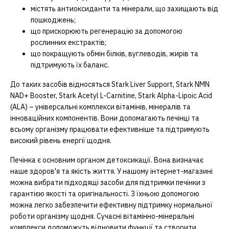
містять антиоксиданти та мінерали, що захищають від
пошкоджень;
що прискорюють регенерацію за допомогою
рослинних екстрактів;
що покращують обмін білків, вуглеводів, жирів та
підтримують їх баланс.
До таких засобів відносяться Stark Liver Support, Stark NMN
NAD+ Booster, Stark Acetyl L-Carnitine, Stark Alpha-Lipoic Acid
(ALA) – універсальні комплекси вітамінів, мінералів та
інноваційних компонентів. Вони допомагають печінці та
всьому організму працювати ефективніше та підтримують
високий рівень енергії щодня.
Печінка є основним органом детоксикації. Вона визначає
наше здоров'я та якість життя. У нашому інтернет-магазині
можна вибрати підходящі засоби для підтримки печінки з
гарантією якості та оригінальності. З їхньою допомогою
можна легко забезпечити ефективну підтримку нормальної
роботи організму щодня. Сучасні вітамінно-мінеральні
комплекси допоможуть відновити функції та створити