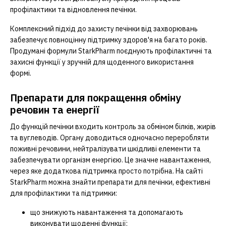
профілактики та відновлення печінки.
Комплексний підхід до захисту печінки від захворювань
забезпечує повноцінну підтримку здоров'я на багато років.
Продумані формули StarkPharm поєднують профілактичні та
захисні функції у зручній для щоденного використання
формі.
Препарати для покращення обміну
речовин та енергії
До функцій печінки входить контроль за обміном білків, жирів
та вуглеводів. Органу доводиться одночасно переробляти
поживні речовини, нейтралізувати шкідливі елементи та
забезпечувати організм енергією. Це значне навантаження,
через яке додаткова підтримка просто потрібна. На сайті
StarkPharm можна знайти препарати для печінки, ефективні
для профілактики та підтримки:
що знижують навантаження та допомагають
виконувати щоденні функції;