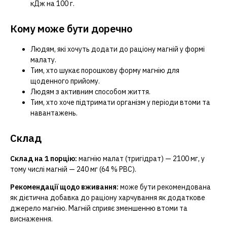
кДж на 100 г.
Кому може бути доречно
Людям, які хочуть додати до раціону магній у формі
малату.
Тим, хто шукає порошкову форму магнію для
щоденного прийому.
Людям з активним способом життя.
Тим, хто хоче підтримати організм у періоди втоми та
навантажень.
Склад
Склад на 1 порцію:
магнію малат (тригідрат) — 2100 мг, у
тому числі магній — 240 мг (64 % РВС).
Рекомендації щодо вживання:
може бути рекомендована
як дієтична добавка до раціону харчування як додаткове
джерело магнію. Магній сприяє зменшенню втоми та
виснаження.