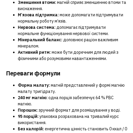
Зменшення втоми:
магній сприяє зменшенню втоми та
виснаження.
М’язова підтримка:
може допомагати підтримувати
нормальну роботу м’язів.
Нервова система:
допомагає підтримувати
нормальне функціонування нервової системи.
Мінеральний баланс:
доповнює раціон важливим
мінералом.
Активний ритм:
може бути доречним для людей з
фізичними або розумовими навантаженнями.
Переваги формули
Форма малату:
магній представлений у формі магнію
малату тригідрату.
240 мг магнію:
одна порція забезпечує 64 % РВС
магнію.
Порошок:
зручний формат для розмішування у воді.
95 порцій:
упаковка розрахована на тривалий курс
використання.
Без калорій:
енергетична цінність становить 0 ккал / 0