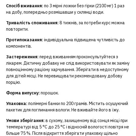
Спосіб вживання:
по 3 мірні ложки без гірки (2100 мг) 1 раз
на добу, попередньо розмішавши у склянці води.
Тривалість споживання:
8 тижнів, за потреби курс можна
повторити.
Протипоказання:
індивідуальна підвищена чутливість до
компонентів.
Застереження:
перед вживанням проконсультуйтеся з
лікарем. Дієтичну добавку не слід використовувати як заміну
повноцінному раціону харчування. Зберігати в недоступному
для дітей місці. Не перевищувати рекомендовану добову
порцію.
Форма випуску:
порошок.
Упаковка:
полімерні банки по 200 грамів. Містить осушуючий
пакетик для поглинання вологи. Не вживайте його в їжу.
Умови зберігання:
в сухому, захищеному від сонця місці при
температурі від 5 °С до 25 °С і відносній вологості повітря не
більше 75 %. Після відкриття зберігати упаковку щільно