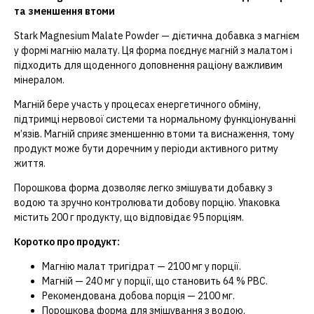
та зменшення втоми
Stark Magnesium Malate Powder — дієтична добавка з магнієм
у формі магнію малату. Ця форма поєднує магній з малатом і
підходить для щоденного доповнення раціону важливим
мінералом.
Магній бере участь у процесах енергетичного обміну,
підтримці нервової системи та нормальному функціонуванні
м’язів. Магній сприяє зменшенню втоми та виснаження, тому
продукт може бути доречним у періоди активного ритму
життя.
Порошкова форма дозволяє легко змішувати добавку з
водою та зручно контролювати добову порцію. Упаковка
містить 200 г продукту, що відповідає 95 порціям.
Коротко про продукт:
Магнію малат тригідрат — 2100 мг у порції.
Магній — 240 мг у порції, що становить 64 % РВС.
Рекомендована добова порція — 2100 мг.
Порошкова форма для змішування з водою.