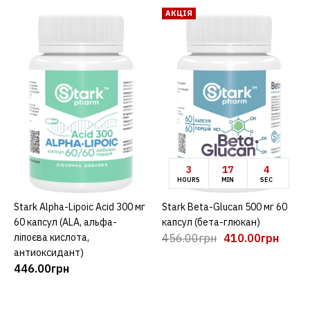
АКЦІЯ
3
17
3
HOURS
MIN
SEC
Stark Alpha-Lipoic Acid 300 мг
Stark Beta-Glucan 500 мг 60
КУПИТИ
КУПИТИ
60 капсул (ALA, альфа-
капсул (бета-глюкан)
ліпоєва кислота,
456.00грн
410.00грн
антиоксидант)
446.00грн