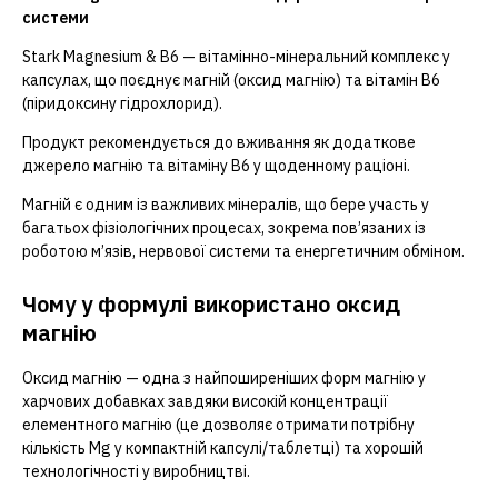
системи
Stark Magnesium & B6 — вітамінно-мінеральний комплекс у
капсулах, що поєднує магній (оксид магнію) та вітамін B6
(піридоксину гідрохлорид).
Продукт рекомендується до вживання як додаткове
джерело магнію та вітаміну B6 у щоденному раціоні.
Магній є одним із важливих мінералів, що бере участь у
багатьох фізіологічних процесах, зокрема пов’язаних із
роботою м’язів, нервової системи та енергетичним обміном.
Чому у формулі використано оксид
магнію
Оксид магнію — одна з найпоширеніших форм магнію у
харчових добавках завдяки високій концентрації
елементного магнію (це дозволяє отримати потрібну
кількість Mg у компактній капсулі/таблетці) та хорошій
технологічності у виробництві.