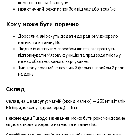
компонентів на 1 капсулу.
Практичний режим:
прийом під час або після їжі.
Кому може бути доречно
Дорослим, які хочуть додати до раціону джерело
магнію та вітаміну B6.
Людям із активним способом життя, які прагнуть
підтримувати м’язову функцію та працездатність у
межах збалансованого харчування.
Тим, кому зручний капсульний формат і прийом 2 рази
на день.
Склад
Склад на 1 капсулу:
магній (оксид магнію) — 250 мг; вітамін
B6 (піридоксину гідрохлорид) — 5 мг.
Рекомендації щодо вживання:
може бути рекомендована
як додаткове джерело магнію та вітаміну B6.
Спосіб вживання:
приймати по одній капсулі двічі на день