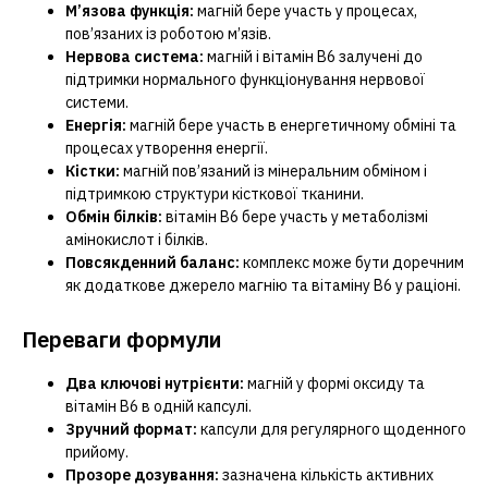
М’язова функція:
магній бере участь у процесах,
пов’язаних із роботою м’язів.
Нервова система:
магній і вітамін B6 залучені до
підтримки нормального функціонування нервової
системи.
Енергія:
магній бере участь в енергетичному обміні та
процесах утворення енергії.
Кістки:
магній пов’язаний із мінеральним обміном і
підтримкою структури кісткової тканини.
Обмін білків:
вітамін B6 бере участь у метаболізмі
амінокислот і білків.
Повсякденний баланс:
комплекс може бути доречним
як додаткове джерело магнію та вітаміну B6 у раціоні.
Переваги формули
Два ключові нутрієнти:
магній у формі оксиду та
вітамін B6 в одній капсулі.
Зручний формат:
капсули для регулярного щоденного
прийому.
Прозоре дозування:
зазначена кількість активних