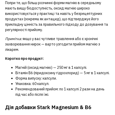
Попри те, що більш розчинні форми магнію в середньому
мають вищу біодоступність, оксид магнію широко
використовується у практиці та навіть у безрецептурних
продуктах (зокрема як антацид), що підтверджує його
прикладну цінність за правильного підходу до дозування та
регулярності прийому.
Примітка:
якщо у вас чутливе травлення або є хронічні
захворювання нирок — варто узгодити прийом магнію з
лікарем.
Коротко про продукт:
Магній (оксид магнію) — 250 мг в 1 капсулі.
Вітамін B6 (піридоксину гідрохлорид) — 5 мг в 1 капсулі.
Форма випуску: капсули.
Упаковка: 60 капсул.
Рекомендований прийом: по 1 капсулі 2 рази на день
під час або після їжі.
Дія добавки Stark Magnesium & B6