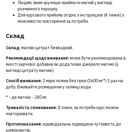
Людям, яким зручніше приймати магній у вигляді
розчинного порошку.
Для курсового прийому згідно з інструкцією (4 тижні) з
можливістю повторення за потреби.
Склад
Склад:
магнію цитрат безводний.
Рекомендації щодо вживання:
може бути рекомендована в
якості харчової добавки як додаткове джерело магнію (у
вигляді цитрату магнію).
Спосіб вживання:
2 мірні ложки без гірки (1600 мг*) 1 раз на
добу. Вживайте розмішуючи у склянці води.
* - де магнію - 240 мг.
Тривалість споживання:
4 тижні, за потреби курс можна
повторювати.
Протипоказання:
індивідуальна підвищена чутливість до
компонентів.