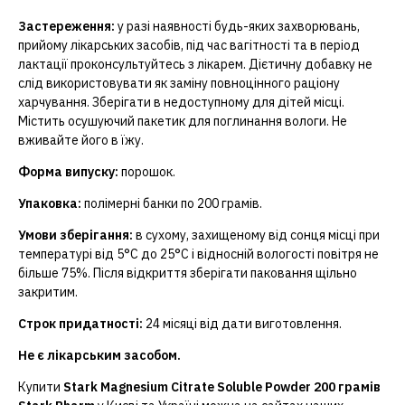
Застереження:
у разі наявності будь-яких захворювань,
прийому лікарських засобів, під час вагітності та в період
лактації проконсультуйтесь з лікарем. Дієтичну добавку не
слід використовувати як заміну повноцінного раціону
харчування. Зберігати в недоступному для дітей місці.
Містить осушуючий пакетик для поглинання вологи. Не
вживайте його в їжу.
Форма випуску:
порошок.
Упаковка:
полімерні банки по 200 грамів.
Умови зберігання:
в сухому, захищеному від сонця місці при
температурі від 5°С до 25°С і відносній вологості повітря не
більше 75%. Після відкриття зберігати паковання щільно
закритим.
Строк придатності:
24 місяці від дати виготовлення.
Не є лікарським засобом.
Купити
Stark Magnesium Citrate Soluble Powder 200 грамів