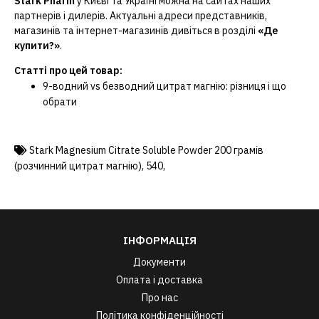
Stark Pharm
у Києві та Україні можна на сайтах наших
партнерів і дилерів. Актуальні адреси представників,
магазинів та інтернет-магазинів дивіться в розділі
«Де
купити?»
.
Статті про цей товар:
9-водний vs безводний цитрат магнію: різниця і що
обрати
Stark Magnesium Citrate Soluble Powder 200 грамів
(розчинний цитрат магнію)
,
540
,
ІНФОРМАЦІЯ
Документи
Оплата і доставка
Про нас
Політика конфіденційності