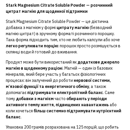
Stark Magnesium Citrate Soluble Powder — розчинний
цитрат магнію для щоденної підтримки
Stark Magnesium Citrate Soluble Powder — це дієтична
добавка з магнієм у формі
цитрату магнію
(безводний
магнію цитрат)
в зручному форматі
розчинного порошку
.
Така форма підходить тим, хто не любить капсули або хоче
легко регулювати порцію
: порошок просто розмішується в
склянці води й готовий до вживання.
Продукт може бути використаний як
додаткове джерело
магнію в щоденному раціон
і. Магній — один із базових
мінералів, який бере участь у багатьох фізіологічних
процесах: він залучений до роботи
нервової системи,
м’язової функції та енергетичного обміну
, а також
допомагає
підтримувати електролітний баланс
. Саме
тому
добавки з магнієм
часто
обирають у періоди
активного темпу життя, підвищених навантажень
або
коли хочеться
більш системно підтримувати нутрієнтний
баланс
.
Упаковка 200 грамів розрахована на 125 порцій, що робить