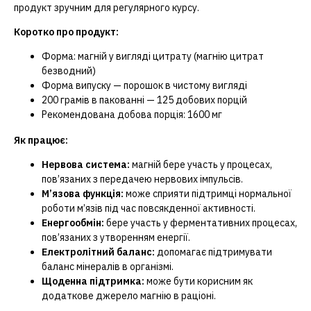
продукт зручним для регулярного курсу.
Коротко про продукт:
Форма: магній у вигляді цитрату (магнію цитрат
безводний)
Форма випуску — порошок в чистому вигляді
200 грамів в пакованні — 125 добових порцій
Рекомендована добова порція: 1600 мг
Як працює:
Нервова система:
магній бере участь у процесах,
пов’язаних з передачею нервових імпульсів.
М’язова функція:
може сприяти підтримці нормальної
роботи м’язів під час повсякденної активності.
Енергообмін:
бере участь у ферментативних процесах,
пов’язаних з утворенням енергії.
Електролітний баланс:
допомагає підтримувати
баланс мінералів в організмі.
Щоденна підтримка:
може бути корисним як
додаткове джерело магнію в раціоні.