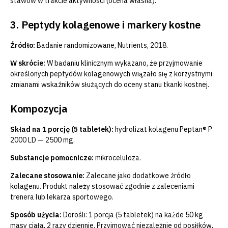
stawów w trakcie aktywności (ocena własna).
3. Peptydy kolagenowe i markery kostne
Źródło:
Badanie randomizowane, Nutrients, 2018.
W skrócie:
W badaniu klinicznym wykazano, że przyjmowanie
określonych peptydów kolagenowych wiązało się z korzystnymi
zmianami wskaźników służących do oceny stanu tkanki kostnej.
Kompozycja
Skład na 1 porcję (5 tabletek):
hydrolizat kolagenu Peptan® P
2000 LD — 2500 mg.
Substancje pomocnicze:
mikroceluloza.
Zalecane stosowanie:
Zalecane jako dodatkowe źródło
kolagenu. Produkt należy stosować zgodnie z zaleceniami
trenera lub lekarza sportowego.
Sposób użycia:
Dorośli: 1 porcja (5 tabletek) na każde 50 kg
masy ciała, 2 razy dziennie. Przyjmować niezależnie od posiłków,