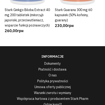
Stark Ginkgo Biloba Extract 40
Stark Guarana 300 mg 60
DODAJ DO KOSZYKA
DODAJ DO KOSZYKA
mg 200 tabletek (miłorząb
kapsułek (50% kofeiny,
japoński, przeciwutleniacz,
guarany)
wsparcie funkcji poznawczych)
230,00грн
260,00грн
INFORMACJE
Dokumenty
Płatność i dostawa
O nas
Polityka prywatności
Umowa oferty publicznej
Warunki zwrotu i wymiany
Współpraca hurtowa z producentem Stark Pharm
Gdzie kupić?