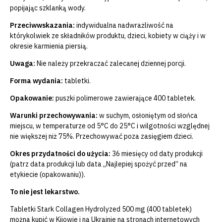
popijając szklanką wody.
Przeciwwskazania:
indywidualna nadwrażliwość na
którykolwiek ze składników produktu, dzieci, kobiety w ciąży i w
okresie karmienia piersią.
Uwaga:
Nie należy przekraczać zalecanej dziennej porcji.
Forma wydania:
tabletki.
Opakowanie:
puszki polimerowe zawierające 400 tabletek.
Warunki przechowywania:
w suchym, osłoniętym od słońca
miejscu, w temperaturze od 5°C do 25°C i wilgotności względnej
nie większej niż 75%. Przechowywać poza zasięgiem dzieci.
Okres przydatności do użycia:
36 miesięcy od daty produkcji
(patrz data produkcji lub data „Najlepiej spożyć przed” na
etykiecie (opakowaniu)).
To nie jest lekarstwo.
Tabletki Stark Collagen Hydrolyzed 500 mg (400 tabletek)
można kupić w Kijowie i na Ukrainie na stronach internetowych