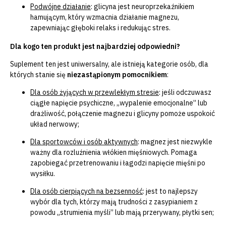
Podwójne działanie
:
glicyna jest neuroprzekaźnikiem
hamującym, który wzmacnia działanie magnezu,
zapewniając głęboki relaks i redukując stres.
Dla kogo ten produkt jest najbardziej odpowiedni?
Suplement ten jest uniwersalny, ale istnieją kategorie osób, dla
których stanie się
niezastąpionym pomocnikiem
:
Dla osób żyjących w przewlekłym stresie
:
jeśli odczuwasz
ciągłe napięcie psychiczne, „wypalenie emocjonalne” lub
drażliwość, połączenie magnezu i glicyny pomoże uspokoić
układ nerwowy;
Dla sportowców i osób aktywnych
:
magnez jest niezwykle
ważny dla rozluźnienia włókien mięśniowych. Pomaga
zapobiegać przetrenowaniu i łagodzi napięcie mięśni po
wysiłku.
Dla osób cierpiących na bezsenność
:
jest to najlepszy
wybór dla tych, którzy mają trudności z zasypianiem z
powodu „strumienia myśli” lub mają przerywany, płytki sen;