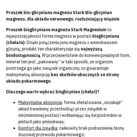
Proszek bis-glicynianu magnezu Stark Bis-glicynian
magnezu, dla układu nerwowego, rozluźniający mięśnie
Proszek bisglicynianu magnezu Stark Magnesium
to
najwyższej jakości forma magnezu w postaci
bisglicynianu
(chelatu)
. Dzięki połączeniu jonu magnezu z aminokwasem
glicyną, produkt ten charakteryzuje się
najwyższą
biodostępnością
. W przeciwieństwie do konwencjonalnych form,
minerał ten jest „pakowany” w taki sposób, że organizm
postrzega go jako związek organiczny, co gwarantuje
maksymalną absorpcję
bez skutków ubocznych ze strony
układu pokarmowego
.
Dlaczego warto wybrać bisglicynian (chelat)?
Maksymalna absorpcja
:
forma chelatowana „oszukuje”
układ trawienny, przechodząc przez żołądek w
niezmienionej postaci i wchłaniając się bezpośrednio w
jelitach jako aminokwas;
Komfort dla żołądka
:
całkowity brak podrażnienia błony
śluzowej przewodu pokarmowego;