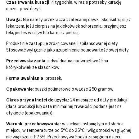
Czas trwania kuracji:
4
tygodnie, w razie potrzeby kurację
można powtórzyć.
Uwaga:
Nie należy przekraczać zalecanej dawki. Skonsultuj się z
lekarzem, jeśli cierpisz na jakiekolwiek schorzenia, przyjmujesz
leki, jesteś w ciąży lub karmisz piersią.
Produkt nie zastępuje zróżnicowanej i zbilansowanej diety.
Stosować wyłącznie jako uzupełnienie pełnowartościowej diety.
Przeciwwskazania
:
indywidualna nadwrażliwość na
którykolwiek ze składników.
Forma uwalniania:
proszek.
Opakowanie:
puszki polimerowe o wadze 250 gramów.
Okres przydatności do użycia:
24 miesiące od daty produkcji
(data produkcji lub data minimalnej trwałości podana jest na
etykiecie (opakowaniu)).
Warunki przechowywania:
w suchym, osłoniętym od słońca
miejscu, w temperaturze od 5°C do 25°C i wilgotności względnej
nie większej niż 75%. Przechowywać poza zasięgiem dzieci.