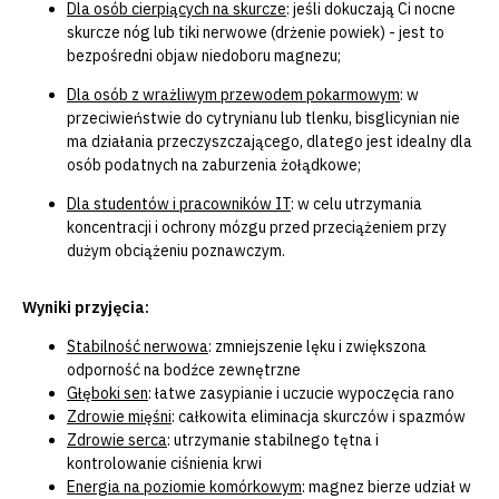
Dla osób cierpiących na skurcze
:
jeśli dokuczają Ci nocne
skurcze nóg lub tiki nerwowe (drżenie powiek) - jest to
bezpośredni objaw niedoboru magnezu;
Dla osób z wrażliwym przewodem pokarmowym
:
w
przeciwieństwie do cytrynianu lub tlenku, bisglicynian nie
ma działania przeczyszczającego, dlatego jest idealny dla
osób podatnych na zaburzenia żołądkowe;
Dla studentów i pracowników IT
:
w celu utrzymania
koncentracji i ochrony mózgu przed przeciążeniem przy
dużym obciążeniu poznawczym.
Wyniki przyjęcia:
Stabilność nerwowa
:
zmniejszenie lęku i zwiększona
odporność na bodźce zewnętrzne
Głęboki sen
:
łatwe zasypianie i uczucie wypoczęcia rano
Zdrowie mięśni
:
całkowita eliminacja skurczów i spazmów
Zdrowie serca
:
utrzymanie stabilnego tętna i
kontrolowanie ciśnienia krwi
Energia na poziomie komórkowym
:
magnez bierze udział w