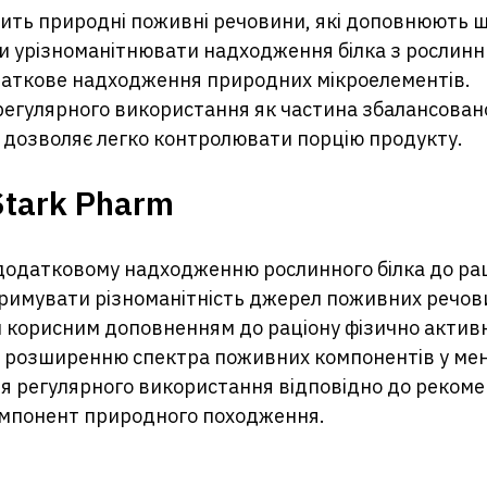
тить природні поживні речовини, які доповнюють 
 урізноманітнювати надходження білка з рослинн
аткове надходження природних мікроелементів.
регулярного використання як частина збалансован
дозволяє легко контролювати порцію продукту.
Stark Pharm
одатковому надходженню рослинного білка до рац
римувати різноманітність джерел поживних речов
 корисним доповненням до раціону фізично актив
 розширенню спектра поживних компонентів у ме
я регулярного використання відповідно до рекоме
омпонент природного походження.