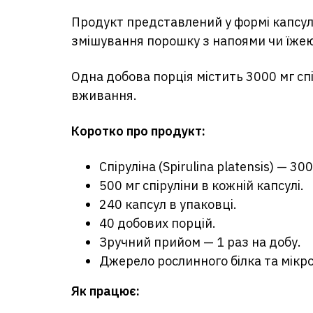
Продукт представлений у формі капсул
змішування порошку з напоями чи їжею
Одна добова порція містить 3000 мг сп
вживання.
Коротко про продукт:
Спіруліна (Spirulina platensis) — 3
500 мг спіруліни в кожній капсулі.
240 капсул в упаковці.
40 добових порцій.
Зручний прийом — 1 раз на добу.
Джерело рослинного білка та мікр
Як працює: