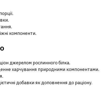
порції.
вки.
тання.
міжні компоненти.
но
ціон джерелом рослинного білка.
оденне харчування природними компонентами.
я.
ієтичні добавки як доповнення до раціону.