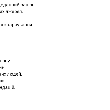
щоденний раціон.
их джерел.
ого харчування.
іону.
ин.
них людей.
ню.
ндацій.