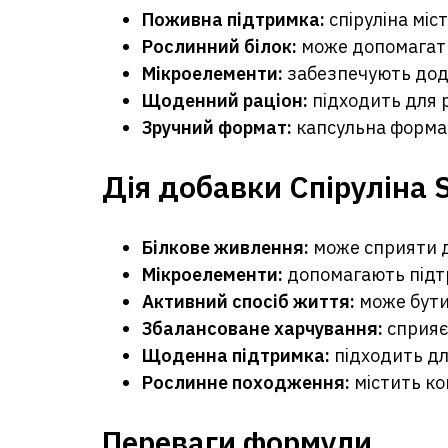
Поживна підтримка:
спіруліна міс
Рослинний білок:
може допомагати
Мікроелементи:
забезпечують дод
Щоденний раціон:
підходить для 
Зручний формат:
капсульна форма 
Дія добавки Спіруліна 
Білкове живлення:
може сприяти д
Мікроелементи:
допомагають підт
Активний спосіб життя:
може бути
Збалансоване харчування:
сприяє
Щоденна підтримка:
підходить дл
Рослинне походження:
містить к
Переваги формули