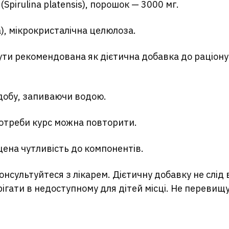
 (Spirulina platensis), порошок — 3000 мг.
), мікрокристалічна целюлоза.
ти рекомендована як дієтична добавка до раціон
 добу, запиваючи водою.
потреби курс можна повторити.
ена чутливість до компонентів.
сультуйтеся з лікарем. Дієтичну добавку не слід 
рігати в недоступному для дітей місці. Не переви