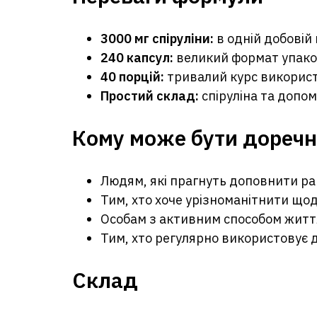
3000 мг спіруліни:
в одній добовій 
240 капсул:
великий формат упако
40 порцій:
тривалий курс викорис
Простий склад:
спіруліна та допо
Кому може бути дореч
Людям, які прагнуть доповнити ра
Тим, хто хоче урізноманітнити щ
Особам з активним способом житт
Тим, хто регулярно використовує д
Склад