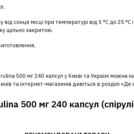
л.
від сонця місці при температурі від 5 °С до 25 °С і
вку щільно закритою.
 виготовлення.
irulina 500 мг 240 капсул у Києві та Україні можна н
нів та інтернет-магазинів дивіться в розділі «Де 
ulina 500 мг 240 капсул (спірул