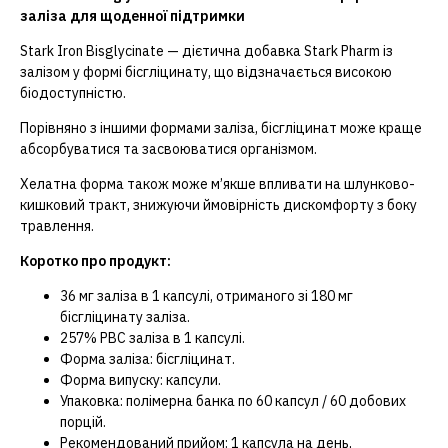
заліза для щоденної підтримки
Stark Iron Bisglycinate — дієтична добавка Stark Pharm із
залізом у формі бісгліцинату, що відзначається високою
біодоступністю.
Порівняно з іншими формами заліза, бісгліцинат може краще
абсорбуватися та засвоюватися організмом.
Хелатна форма також може м’якше впливати на шлунково-
кишковий тракт, знижуючи ймовірність дискомфорту з боку
травлення.
Коротко про продукт:
36 мг заліза в 1 капсулі, отриманого зі 180 мг
бісгліцинату заліза.
257% РВС заліза в 1 капсулі.
Форма заліза: бісгліцинат.
Форма випуску: капсули.
Упаковка: полімерна банка по 60 капсул / 60 добових
порцій.
Рекомендований прийом: 1 капсула на день,