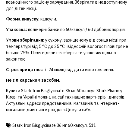
повноцінного раціону харчування. Зберігати в недоступному
для дітей місці.
Форма випуску:
капсули.
Упаковка:
полімерні банки по 60 капсул / 60 добових порцій.
Умови зберігання:
у сухому, захищеному від сонця місці при
температурі від 5 °C до 25 °C і відносній вологості повітря не
більше 75%. Після відкриття зберігати упаковку щільно
закритою.
Строк придатності:
24 місяці від дати виготовлення.
Не є лікарським засобом.
Купити Stark Iron Bisglycinate 36 мг 60 капсул Stark Pharm у
Києві та Україні можна на сайтах наших партнерів і дилерів.
Актуальні адреси представників, магазинів та інтернет-
магазинів дивіться в розділі «Де купити?».
Stark Iron Bisglycinate 36 мг 60 капсул
,
511