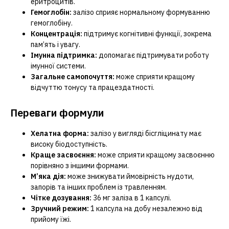
еритроцитів.
Гемоглобін:
залізо сприяє нормальному формуванню
гемоглобіну.
Концентрація:
підтримує когнітивні функції, зокрема
пам’ять і увагу.
Імунна підтримка:
допомагає підтримувати роботу
імунної системи.
Загальне самопочуття:
може сприяти кращому
відчуттю тонусу та працездатності.
Переваги формули
Хелатна форма:
залізо у вигляді бісгліцинату має
високу біодоступність.
Краще засвоєння:
може сприяти кращому засвоєнню
порівняно з іншими формами.
М’яка дія:
може знижувати ймовірність нудоти,
запорів та інших проблем із травленням.
Чітке дозування:
36 мг заліза в 1 капсулі.
Зручний режим:
1 капсула на добу незалежно від
прийому їжі.