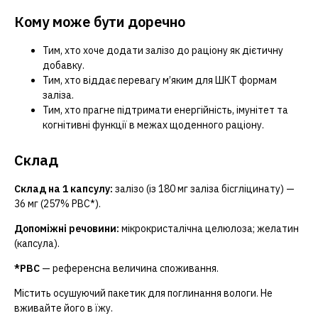
Кому може бути доречно
Тим, хто хоче додати залізо до раціону як дієтичну
добавку.
Тим, хто віддає перевагу м’яким для ШКТ формам
заліза.
Тим, хто прагне підтримати енергійність, імунітет та
когнітивні функції в межах щоденного раціону.
Склад
Склад на 1 капсулу:
залізо (із 180 мг заліза бісгліцинату) —
36 мг (257% РВС*).
Допоміжні речовини:
мікрокристалічна целюлоза; желатин
(капсула).
*РВС
— референсна величина споживання.
Містить осушуючий пакетик для поглинання вологи. Не
вживайте його в їжу.