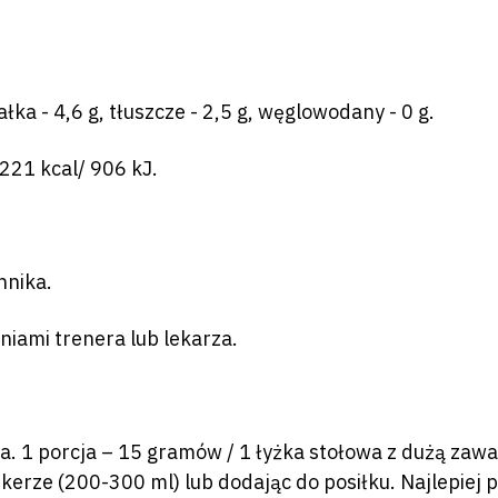
ałka - 4,6 g, tłuszcze - 2,5 g, węglowodany - 0 g.
221 kcal/ 906 kJ.
nnika.
niami trenera lub lekarza.
ła. 1 porcja – 15 gramów / 1 łyżka stołowa z dużą zaw
erze (200-300 ml) lub dodając do posiłku. Najlepiej po