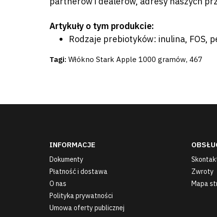
partnerów i dealerów, adresy naszych prz
Artykuły o tym produkcie:
Rodzaje prebiotyków: inulina, FOS, 
Tagi:
Włókno Stark Apple 1000 gramów
,
467
INFORMACJE
OBSŁU
Dokumenty
Skontakt
Płatność i dostawa
Zwroty
O nas
Mapa st
Polityka prywatności
Umowa oferty publicznej