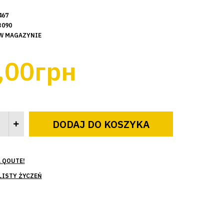
467
3090
W MAGAZYNIE
,00грн
 QOUTE!
LISTY ŻYCZEŃ