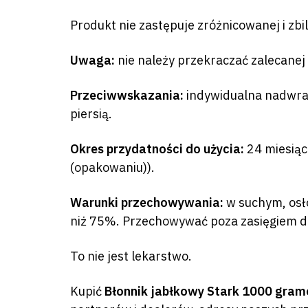
Produkt nie zastępuje zróżnicowanej i zb
Uwaga:
nie należy przekraczać zalecanej
Przeciwwskazania:
indywidualna nadwrażl
piersią.
Okres przydatności do użycia:
24 miesiące
(opakowaniu)).
Warunki przechowywania:
w suchym, osło
niż 75%. Przechowywać poza zasięgiem dz
To nie jest lekarstwo.
Kupić
Błonnik jabłkowy Stark 1000 gra