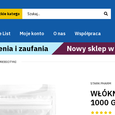
 List
Moje konto
O nas
Współpraca
nia i zaufania
Nowy sklep w
PREBIOTYKI
STARK PHARM
WŁÓKN
1000 