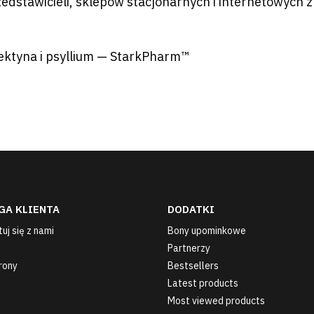
edstawicieli, sklepów stacjonarnych i internetowych z
pektyna i psyllium — StarkPharm™
GA KLIENTA
DODATKI
uj się z nami
Bony upominkowe
Partnerzy
rony
Bestsellers
Latest products
Most viewed products