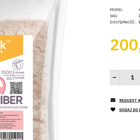
MODEL:
SKU
DOSTĘPNOŚĆ:
200
REQUEST A
DODAJ DO 