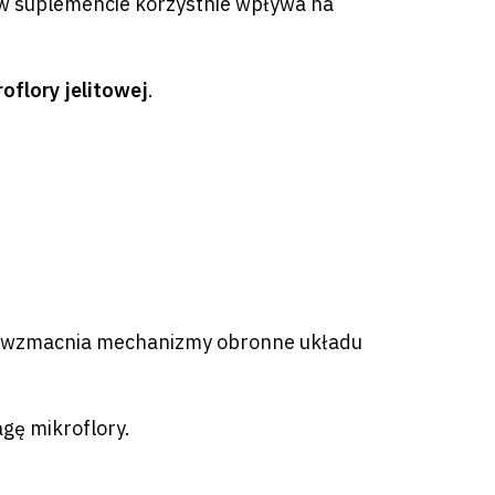
 w suplemencie korzystnie wpływa na
oflory jelitowej
.
co wzmacnia mechanizmy obronne układu
gę mikroflory.