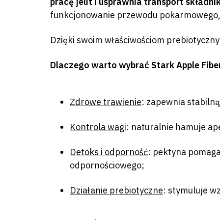
pracę jelit i usprawnia transport skład
funkcjonowanie przewodu pokarmowego, 
Dzięki swoim właściwościom prebiotycz
Dlaczego warto wybrać Stark Apple Fibe
Zdrowe trawienie
:
zapewnia stabilną 
Kontrola wagi
:
naturalnie hamuje ape
Detoks i odporność
:
pektyna pomaga 
odpornościowego;
Działanie prebiotyczne
:
stymuluje wz