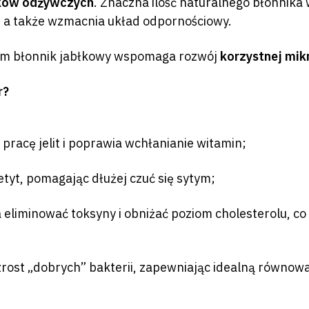
ników odżywczych
. Znaczna ilość naturalnego błonnika
a także wzmacnia układ odpornościowy.
nym błonnik jabłkowy wspomaga rozwój
korzystnej mikr
r?
pracę jelit i poprawia wchłanianie witamin;
tyt, pomagając dłużej czuć się sytym;
eliminować toksyny i obniżać poziom cholesterolu, 
rost „dobrych” bakterii, zapewniając idealną równowa