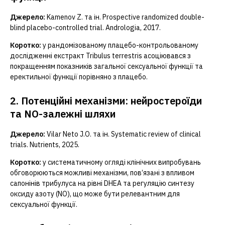
Джерело:
Kamenov Z. та ін. Prospective randomized double-
blind placebo-controlled trial. Andrologia, 2017.
Коротко:
у рандомізованому плацебо-контрольованому
дослідженні екстракт Tribulus terrestris асоціювався з
покращенням показників загальної сексуальної функції та
еректильної функції порівняно з плацебо.
2. Потенційні механізми: нейростероїди
та NO-залежні шляхи
Джерело:
Vilar Neto J.O. та ін. Systematic review of clinical
trials. Nutrients, 2025.
Коротко:
у систематичному огляді клінічних випробувань
обговорюються можливі механізми, пов’язані з впливом
сапонінів трибулуса на рівні DHEA та регуляцію синтезу
оксиду азоту (NO), що може бути релевантним для
сексуальної функції.