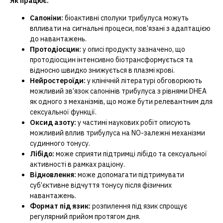
Як працює:
Сапоніни:
біоактивні сполуки трибулуса можуть
впливати на сигнальні процеси, пов’язані з адаптацією
до навантажень.
Протодіосцин:
у описі продукту зазначено, що
протодіосцин інтенсивно біотрансформується та
відносно швидко знижується в плазмі крові.
Нейростероїди:
у клінічній літературі обговорюють
можливий зв’язок сапонінів трибулуса з рівнями DHEA
як одного з механізмів, що може бути релевантним для
сексуальної функції.
Оксид азоту:
у частині наукових робіт описують
можливий вплив трибулуса на NO-залежні механізми
судинного тонусу.
Лібідо:
може сприяти підтримці лібідо та сексуальної
активності в рамках раціону.
Відновлення:
може допомагати підтримувати
суб’єктивне відчуття тонусу після фізичних
навантажень.
Формат під язик:
розпилення під язик спрощує
регулярний прийом протягом дня.