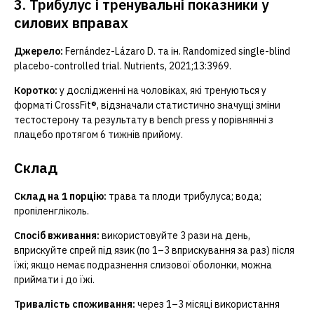
3. Трибулус і тренувальні показники у
силових вправах
Джерело:
Fernández-Lázaro D. та ін. Randomized single-blind
placebo-controlled trial. Nutrients, 2021;13:3969.
Коротко:
у дослідженні на чоловіках, які тренуються у
форматі CrossFit®, відзначали статистично значущі зміни
тестостерону та результату в bench press у порівнянні з
плацебо протягом 6 тижнів прийому.
Склад
Склад на 1 порцію:
трава та плоди трибулуса; вода;
пропіленгліколь.
Спосіб вживання:
використовуйте 3 рази на день,
вприскуйте спрей під язик (по 1–3 вприскування за раз) після
їжі; якщо немає подразнення слизової оболонки, можна
приймати і до їжі.
Тривалість споживання:
через 1–3 місяці використання