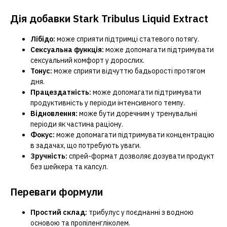
Дія добавки Stark Tribulus Liquid Extract
Лібідо:
може сприяти підтримці статевого потягу.
Сексуальна функція:
може допомагати підтримувати
сексуальний комфорт у дорослих.
Тонус:
може сприяти відчуттю бадьорості протягом
дня.
Працездатність:
може допомагати підтримувати
продуктивність у періоди інтенсивного темпу.
Відновлення:
може бути доречним у тренувальні
періоди як частина раціону.
Фокус:
може допомагати підтримувати концентрацію
в задачах, що потребують уваги.
Зручність:
спрей-формат дозволяє дозувати продукт
без шейкера та капсул.
Переваги формули
Простий склад:
трибулус у поєднанні з водною
основою та пропіленгліколем.