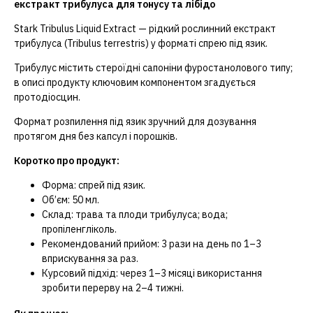
екстракт трибулуса для тонусу та лібідо
Stark Tribulus Liquid Extract — рідкий рослинний екстракт
трибулуса (Tribulus terrestris) у форматі спрею під язик.
Трибулус містить стероїдні сапоніни фуростанолового типу;
в описі продукту ключовим компонентом згадується
протодіосцин.
Формат розпилення під язик зручний для дозування
протягом дня без капсул і порошків.
Коротко про продукт:
Форма: спрей під язик.
Об’єм: 50 мл.
Склад: трава та плоди трибулуса; вода;
пропіленгліколь.
Рекомендований прийом: 3 рази на день по 1–3
вприскування за раз.
Курсовий підхід: через 1–3 місяці використання
зробити перерву на 2–4 тижні.