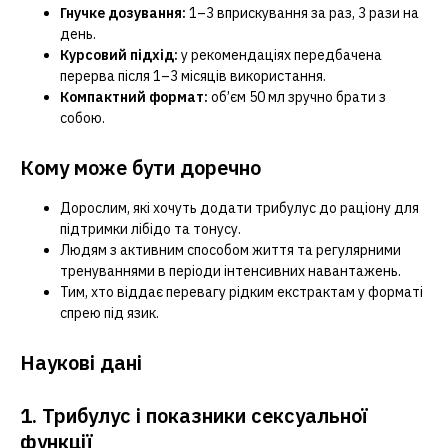
Гнучке дозування:
1–3 вприскування за раз, 3 рази на
день.
Курсовий підхід:
у рекомендаціях передбачена
перерва після 1–3 місяців використання.
Компактний формат:
об’єм 50 мл зручно брати з
собою.
Кому може бути доречно
Дорослим, які хочуть додати трибулус до раціону для
підтримки лібідо та тонусу.
Людям з активним способом життя та регулярними
тренуваннями в періоди інтенсивних навантажень.
Тим, хто віддає перевагу рідким екстрактам у форматі
спрею під язик.
Наукові дані
1. Трибулус і показники сексуальної
функції