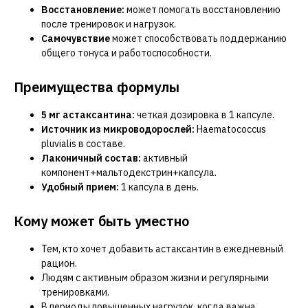
Восстановление:
может помогать восстановлению
после тренировок и нагрузок.
Самочувствие
может способствовать поддержанию
общего тонуса и работоспособности.
Преимущества формулы
5 мг астаксантина:
четкая дозировка в 1 капсуле.
Источник из микроводорослей:
Haematococcus
pluvialis в составе.
Лаконичный состав:
активный
компонент+мальтодекстрин+капсула.
Удобный прием:
1 капсула в день.
Кому может быть уместно
Тем, кто хочет добавить астаксантин в ежедневный
рацион.
Людям с активным образом жизни и регулярными
тренировками.
В периоды повышенных нагрузок, когда важна